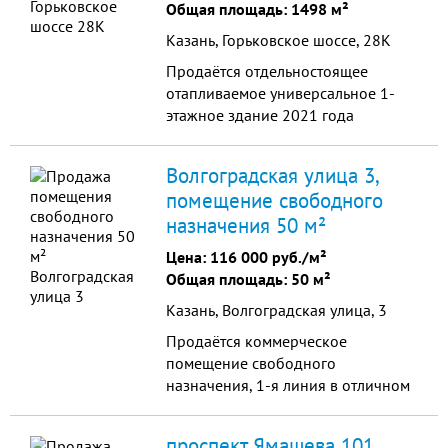
Общая площадь: 1498 м²
от...
Казань, Горьковское шоссе, 28К
Продаётся отдельностоящее
отапливаемое универсальное 1-
этажное здание 2021 года
свободного назначения площадью
1500 м2 на земельном участке
Волгоградская улица 3,
площадью 20,2 сотки по адресу ул
помещение свободного
Горьковское шоссе 28К. Высота
назначения 50 м²
внутри здания до нижнего края
металлоконструкций 8 м, до
Цена:
116 000 руб./м²
потолка от 9 до 10,5 м.
Общая площадь: 50 м²
Конструктивный ...
Казань, Волгоградская улица, 3
Продаётся коммерческое
помещение свободного
назначения, 1-я линия в отличном
месте Московского района по
адресу ул Волгоградская 3. Общая
проспект Ямашева 101,