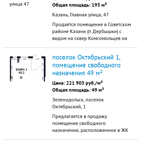
электричество, отопление, вода,
Общая площадь: 193 м²
кан...
Казань, Главная улица, 47
Продаётся помещение в Советском
районе Казани (п Дербышки) с
видом на сквер Комсомольцев на
1-м этаже по адресу ул Главная 47.
Общая площадь 192,7 м2, есть
поселок Октябрьский 1,
запасной выход. Высота потолка
помещение свободного
4,7 м. Все коммуникации:
назначения 49 м²
электричество, отопление, вода,
канализация, приточно-вытяжная
Цена:
221 903 руб./м²
вентиляция, пожарная ...
Общая площадь: 49 м²
Зеленодольск, поселок
Октябрьский, 1
Предлагается в продажу
помещение свободного
назначения, расположенное в ЖК
ФоРест площадью 49.2 кв.м.