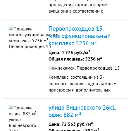
проведения торгов в форме
аукциона в соответствии с
Федеральным законом "О
несостоятельности (банкротстве) "
Первопроходцев 15,
от 26.10.2002 №127-ФЗ. Нежилое
многофункциональный
здание(магазин) кадастровый
комплекс 5236 м²
номер: 16: 29: 160201: 82площадь:
61,6 кв. мгод постройки:
Цена:
4 775 руб./м²
1982этажность: 1 Земельный
Общая площадь: 5236 м²
участоккадастровы...
Нижнекамск, Первопроходцев, 15
Комплекс, состоящий из 3-
этажного здания с одноэтажным
пристроем и дополнительных
строений. Незавершенный
строительством объект – 99%
улица Вишневского 26к1,
готовности. Требуется
офис 882 м²
косметический ремонт.
Цена:
72 563 руб./м²
Общая площадь: 882 м²