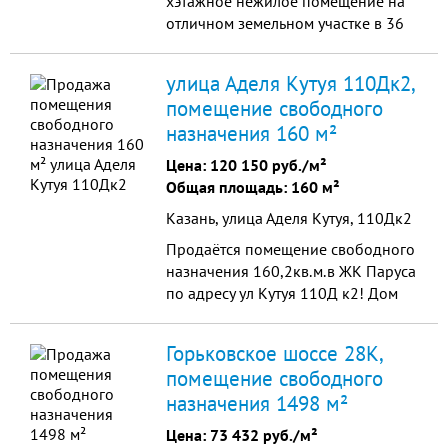
хэтажное нежилое помещение на
отличном земельном участке в 36
соток в административном центре
муниципального образования
улица Аделя Кутуя 110Дк2,
Раифское сельское поселение -
помещение свободного
село Бело-Безводное на ул
назначения 160 м²
Юбилейная. Общая площадь 755,5
м2 (2 этажа+подвал). Здание
Цена:
120 150 руб./м²
можно использовать под магазин,
Общая площадь: 160 м²
каф...
Казань, улица Аделя Кутуя, 110Дк2
Продаётся помещение свободного
назначения 160,2кв.м.в ЖК Паруса
по адресу ул Кутуя 110Д к2! Дом
кирпично-монолитный, построен
весной 2021 года, заселён,
Горьковское шоссе 28К,
благоустроенная территория,
помещение свободного
удобные подъездные пути,
назначения 1498 м²
отличная просматриваемость
входной группы с дороги и двора.
Цена:
73 432 руб./м²
Объект: В помещении черновая