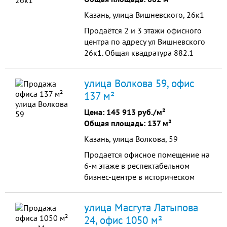
Казань, улица Вишневского, 26к1
Продаётся 2 и 3 этажи офисного
центра по адресу ул Вишневского
26к1. Общая квадратура 882.1
Описание помещения: - Офисы
находятся на втором и третьем
улица Волкова 59, офис
этаже здания; - Кабинеты имеют
137 м²
центральную вытяжную
вентиляцию; - Отопление во всех
Цена:
145 913 руб./м²
помещениях централизованное; -
Общая площадь: 137 м²
Санузлы на этажах; - Качественный
Казань, улица Волкова, 59
...
Продается офисное помещение на
6-м этаже в респектабельном
бизнес-центре в историческом
центре Казани по адресу ул
Волкова 59. Общая площадь 137,2
улица Масгута Латыпова
м2. Состоит из двух обособленных
24, офис 1050 м²
офисов с арендаторами. Оба офиса