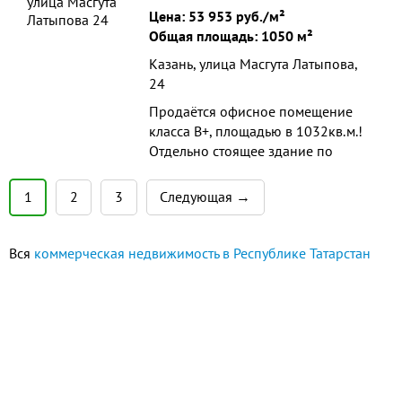
с новым ремонтом, оснащены
Цена:
53 953 руб./м²
санузлами. Городской телефон и
Общая площадь: 1050 м²
интернет. В одном из офисо...
Казань, улица Масгута Латыпова,
24
Продаётся офисное помещение
класса B+, площадью в 1032кв.м.!
Отдельно стоящее здание по
адресу Масгута Латыпова д.24 на
земельном участке 993кв.м. +
1
2
3
Следующая →
530кв.м. соседнего участка,
обсуждается отдельно. Объект
расположен в центре Казани. - 3
Вся
коммерческая недвижимость в Республике Татарстан
этажа офисного типа, включая
мансарду свободной
планировки....