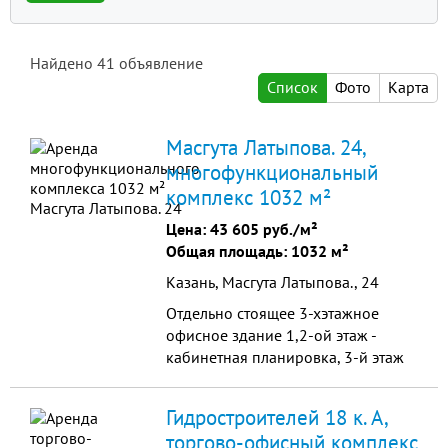
Найдено
41
объявление
Список
Фото
Карта
Масгута Латыпова. 24,
многофункциональный
комплекс 1032 м²
Цена:
43 605 руб./м²
Общая площадь: 1032 м²
Казань, Масгута Латыпова., 24
Отдельно стоящее 3-хэтажное
офисное здание 1,2-ой этаж -
кабинетная планировка, 3-й этаж
(мансардный) -свободной
планировки, небольшие складские
Гидростроителей 18 к. А,
помещения, комната приема пищи,
торгово-офисный комплекс
сауна с бассейном, теплый гараж,