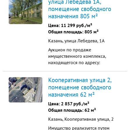
улица Лебедева 1А,
этажного корпуса. Помещение
помещение свободного
идеально подойдет для магазина,
назначения 805 м²
кафе, офиса или другого бизнеса
благодаря функциональной
Цена:
11 299 руб./м²
планировке и большому потоку
Общая площадь: 805 м²
потенциальных клиентов. ...
Казань, улица Лебедева, 1А
Аукцион по продаже
имущественного комплекса,
находящегося по адресу:
(Республика Татарстан, Казань, ул.
Лебедева, д. 1, лит. А) Общая
Кооперативная улица 2,
площадь: 0.12 га / 804.6 м
помещение свободного
Начальная цена: 9 095 100,00 Дата
назначения 62 м²
окончания приема заявок:
03.08.2026 15: 00: 00 Дата
Цена:
2 857 руб./м²
проведения торгов: 07.08.2026 10:
Общая площадь: 62 м²
00: 00 Кадаст...
Казань, Кооперативная улица, 2
Имущество реализуется путем