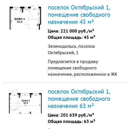
Располагается на 1 этаже 7-
поселок Октябрьский 1,
этажного корпуса. Помещение
помещение свободного
идеально подойдет для магазина,
назначения 45 м²
кафе, офиса или другого бизнеса
благодаря функциональной
Цена:
221 000 руб./м²
планировке и большому потоку
Общая площадь: 45 м²
потенциальных клиентов. ...
Зеленодольск, поселок
Октябрьский, 1
Предлагается в продажу
помещение свободного
назначения, расположенное в ЖК
ФоРест площадью 45 кв.м.
Располагается на 1 этаже 7-
поселок Октябрьский 1,
этажного корпуса. Помещение
помещение свободного
идеально подойдет для магазина,
назначения 63 м²
кафе, офиса или другого бизнеса
благодаря функциональной
Цена:
201 639 руб./м²
планировке и большому потоку
Общая площадь: 63 м²
потенциальных клиентов. Ин...