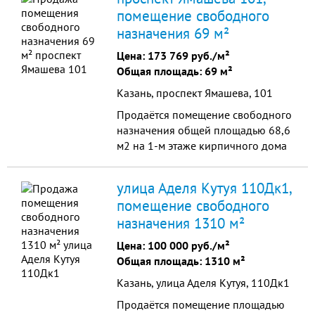
площадь 50,1 м2, чистовая отделка,
помещение свободного
цокольный этаж. Все
назначения 69 м²
коммуникации, свой санузел, все
счётчики. Отдельный вход, место
Цена:
173 769 руб./м²
под вывеску. Подойдёт для
Общая площадь: 69 м²
магазина, сферы...
Казань, проспект Ямашева, 101
Продаётся помещение свободного
назначения общей площадью 68,6
м2 на 1-м этаже кирпичного дома
по адресу Ямашева 101. Своя
входная группа с пандусом.
улица Аделя Кутуя 110Дк1,
Состоит из комнат площадью: 15,1;
помещение свободного
19,3; 9,6, санузла, прихожей 8,2
назначения 1310 м²
м2, две лоджии. Рядом: ТЦ
Савиново, ХL, многоуровневые
Цена:
100 000 руб./м²
паркинги, много жилых д...
Общая площадь: 1310 м²
Казань, улица Аделя Кутуя, 110Дк1
Продаётся помещение площадью