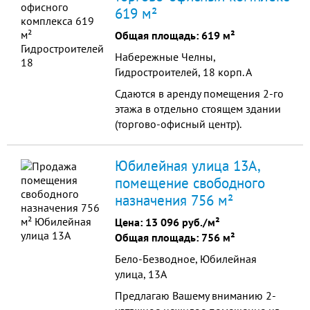
619 м²
ухоженный двор с декоративными
насаждениями и беседкой для
Общая площадь: 619 м²
барбекю; земельный участок 993
Набережные Челны,
кв.м. в с...
Гидростроителей, 18 корп. А
Сдаются в аренду помещения 2-го
этажа в отдельно стоящем здании
(торгово-офисный центр).
Помещения могут использоваться
под банки, торговлю, рестораны,
Юбилейная улица 13А,
кафе, аптеки, офисы, фитнес, салон
помещение свободного
красоты и т.д. Перед зданием
назначения 756 м²
большая парковочная площадь.
Цена:
13 096 руб./м²
Общая площадь: 756 м²
Бело-Безводное, Юбилейная
улица, 13А
Предлагаю Вашему вниманию 2-