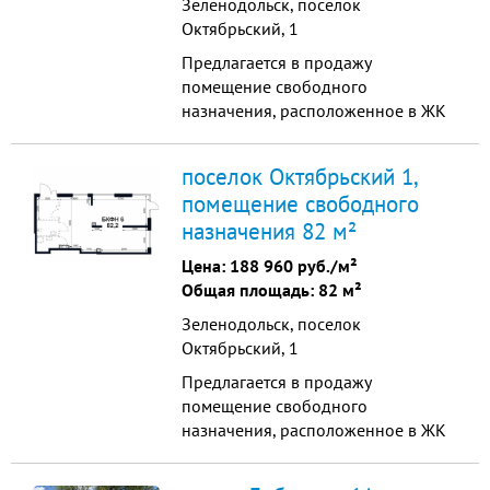
Зеленодольск, поселок
Октябрьский, 1
Предлагается в продажу
помещение свободного
назначения, расположенное в ЖК
ФоРест площадью 63.2 кв.м.
Располагается на 1 этаже 6-
поселок Октябрьский 1,
этажного корпуса. Помещение
помещение свободного
идеально подойдет для магазина,
назначения 82 м²
кафе, офиса или другого бизнеса
благодаря функциональной
Цена:
188 960 руб./м²
планировке и большому потоку
Общая площадь: 82 м²
потенциальных клиентов. ...
Зеленодольск, поселок
Октябрьский, 1
Предлагается в продажу
помещение свободного
назначения, расположенное в ЖК
ФоРест площадью 82.2 кв.м.
Располагается на 1 этаже 6-