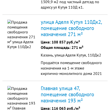
1309,9 м2 под частный детсад по
адресу ул Кутуя 110Д к1.
Помещение на 2-х этажах: 1-й
этаж: 644,1 м2, 2-й этаж: 665, 8 м2.
улица Аделя Кутуя 110Дк2,
Функциональная планировка,
помещение свободного
предусмотрены: 5 групповых
назначения 271 м²
комнат, актовый зал, методические
и процедурные кабинеты, комнаты
Цена:
108 857 руб./м²
для персонала, столовая, ...
Общая площадь: 271 м²
Казань, улица Аделя Кутуя, 110Дк2
Продаётся помещение свободного
назначения на 1-м этаже
кирпично-монолитного дома 2021
года в современном ЖК Паруса по
адресу ул Кутуя 110Д к3. Общая
Главная улица 47,
площадь 271,1 м2. Черновая
помещение свободного
отделка. Высота потолков 4 м. Два
назначения 193 м²
входа с пандусом и входной
группой. Все коммуникации:
Цена:
116 063 руб./м²