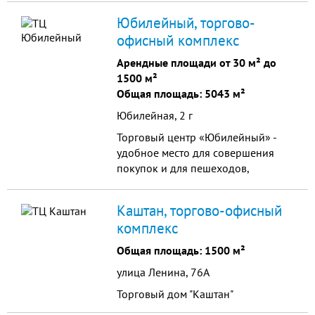
Арендаторов с торговым
Юбилейный, торгово-
профилем деятельности или Call-
офисный комплекс
центра (в формате open-space). На
3 этаже размещаются офисы
Арендные площади от 30 м² до
1500 м²
Общая площадь: 5043 м²
Юбилейная, 2 г
Торговый центр «Юбилейный» -
удобное место для совершения
покупок и для пешеходов,
благодаря остановке
общественного транспорта, и для
Каштан, торгово-офисный
автовладельцев.
комплекс
Общая площадь: 1500 м²
улица Ленина, 76А
Торговый дом "Каштан"