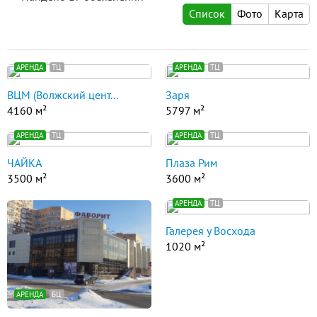
Список
Фото
Карта
АРЕНДА
ТЦ
АРЕНДА
ТЦ
ВЦМ (Волжский цент...
Заря
4160 м²
5797 м²
АРЕНДА
ТЦ
АРЕНДА
ТЦ
ЧАЙКА
Плаза Рим
3500 м²
3600 м²
АРЕНДА
ТЦ
Галерея у Восхода
1020 м²
АРЕНДА
БЦ