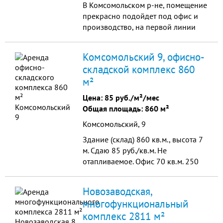
В Комсомольском р-не, помещение
прекрасно подойдет под офис и
производство, на первой линии
домов, отдельный вход. Имеется:
новая охранно-пожарная
Комсомольский 9, офисно-
сигнализация, кондиционеры, внут.
складской комплекс 860
тел. связь, 2 служебных туалета,
м²
итальянская мебель, кассовая
комната, отдельный вход и
Цена:
85 руб./м²/мес
запасной пожарный выход.
Общая площадь: 860 м²
748470
Комсомольский, 9
Здание (склад) 860 кв.м., высота 7
м. Сдаю 85 руб./кв.м. Не
отапливаемое. Офис 70 кв.м. 250
руб./кв.м. отопление, кондиционер,
кухня, туалет, душ. г. Тольятти,
Новозаводская,
Комсомольский район, трасса М5.
многофункциональный
комплекс 2811 м²