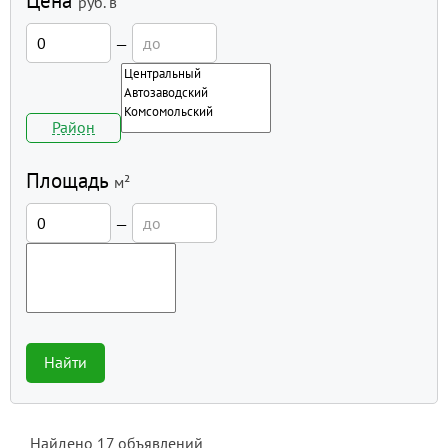
Цена
руб.
в
—
Район
Площадь
м²
—
Найти
Найдено
17
объявлений