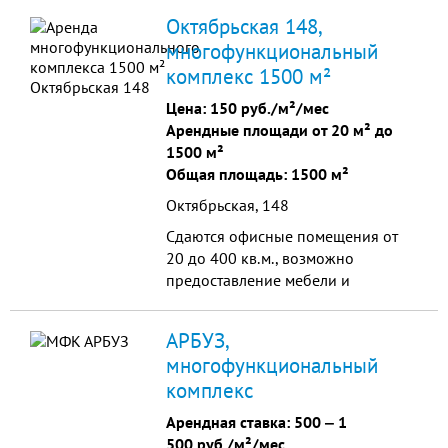
Октябрьская 148,
многофункциональный
комплекс 1500 м²
Цена:
150 руб./м²/мес
Арендные площади от 20 м² до
1500 м²
Общая площадь: 1500 м²
Октябрьская, 148
Сдаются офисные помещения от
20 до 400 кв.м., возможно
предоставление мебели и
техники!!! Пожарная и охранная
сигнализация. Отличный ремонт.
АРБУЗ,
Возможно снять этаж с отде...
многофункциональный
комплекс
Арендная ставка:
500
‒
1
500 руб./м²/мес