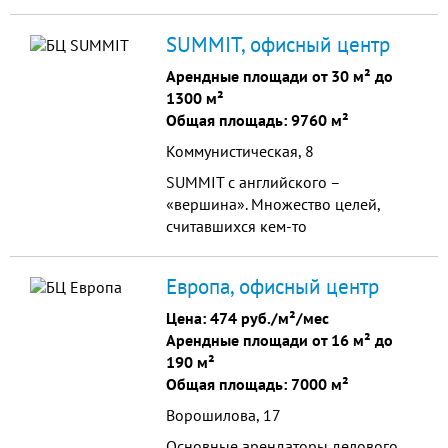
требовательных собственников.
Фасад выполнен с применением
SUMMIT, офисный центр
современных отделочных
материалов: алюминиево-
Арендные площади от 30 м² до
пластиковые композитные панели
1300 м²
(алюкобонд), негорючая
Общая площадь: 9760 м²
теплоизоляция, минераловатная
Коммунистическая, 8
плита "Rockwool", алюминиевая
подконструкция "невидимое
SUMMIT с английского –
крепление". B фасаде здания
«вершина». Множество целей,
используются керамогранит и
считавшихся кем-то
витражи из тонированного стекла.
недостижимыми, были достигнуты
Технические характеристики PLAZA
благодаря воле человека, который
Европа, офисный центр
позволяют c полным правом
не поверил в границы. Бизнес-
отнести комплекс к бизнес-
центр высокого класса, это лучшее
Цена:
474 руб./м²/мес
центрам самого высшего класса по
место для тех, кто стремится
Арендные площади от 16 м² до
международным стандартам.
достичь в бизнесе большего.
190 м²
Общая площадь: 7000 м²
Ворошилова, 17
Основные арендаторы делового