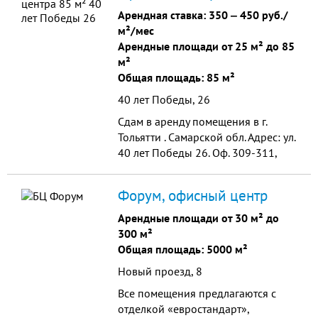
Арендная ставка:
350
‒
450 руб./
м²/мес
Арендные площади от 25 м² до 85
м²
Общая площадь: 85 м²
40 лет Победы, 26
Сдам в аренду помещения в г.
Тольятти . Самарской обл. Адрес: ул.
40 лет Победы 26. Оф. 309-311,
бизнес-центра «ВЕЛИТ» год
постройки 2008, Здания
Форум, офисный центр
соответствует экологическим и...
Арендные площади от 30 м² до
300 м²
Общая площадь: 5000 м²
Новый проезд, 8
Все помещения предлагаются с
отделкой «евростандарт»,