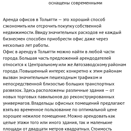
оснащены современными
инженерными коммуникациями.
Круглосуточная охрана
Аренда офисов в Тольятти — это хороший способ
осуществляется
сэкономить или отсрочить покупку собственной
специализированной
недвижимости. Ввиду значительных расходов не каждый
организацией. Здание
бизнесмен способен приобрести офис даже через
оборудовано системой
несколько лет работы.
видеонаблюдений, охранно-
Офис в аренду в Тольятти можно найти в любой части
пожарной сигнализацией.
города. Большая часть предложений арендодателей
относится к Центральному или же Автозаводскому районам
города. Повышенный интерес конкретно к этим районам
вызван значительным пешеходным трафиком и
непосредственной близостью больших транспортных
развязок. Здесь расположены различные здания — от
новых торговых павильонов до реконструированных
универмагов. Владельцы офисных помещений предлагают
взять во временное пользование по оптимальной цене
хорошее нежилое помещение. Можно арендовать как
целые этажи того или иного здания, так и маленькие
площади от двадцати метров квадратных. Стоимость