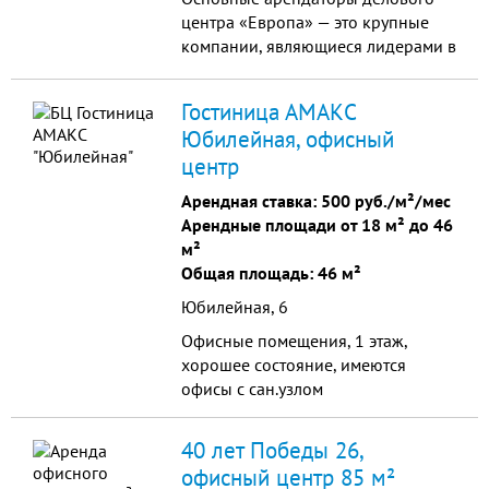
центра «Европа» — это крупные
компании, являющиеся лидерами в
соответствующих областях
бизнеса, ведущих активную и
Гостиница АМАКС
успешную работу в г. Тольятти,
Юбилейная, офисный
которые ценят качественные
центр
деловые площади, эффективно
спланированные офисные
Арендная ставка:
500 руб./м²/мес
помещения расположены в 5-ти
Арендные площади от 18 м² до 46
этажном благоустроенном
м²
комплексе "Европа".
Общая площадь: 46 м²
Юбилейная, 6
Офисные помещения, 1 этаж,
хорошее состояние, имеются
офисы с сан.узлом
40 лет Победы 26,
офисный центр 85 м²