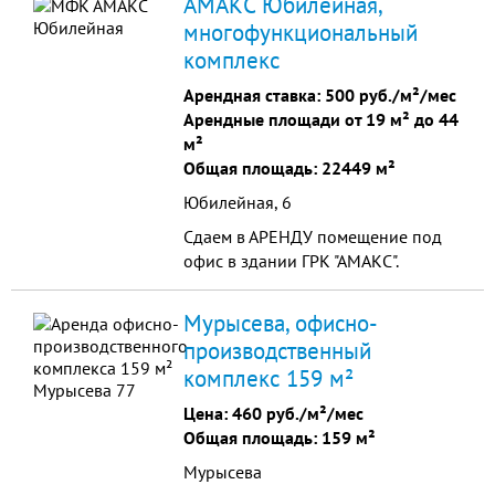
АМАКС Юбилейная,
площадью 1220 кв...
многофункциональный
комплекс
Арендная ставка:
500 руб./м²/мес
Арендные площади от 19 м² до 44
м²
Общая площадь: 22449 м²
Юбилейная, 6
Сдаем в АРЕНДУ помещение под
офис в здании ГРК "АМАКС".
Мурысева, офисно-
производственный
комплекс 159 м²
Цена:
460 руб./м²/мес
Общая площадь: 159 м²
Мурысева