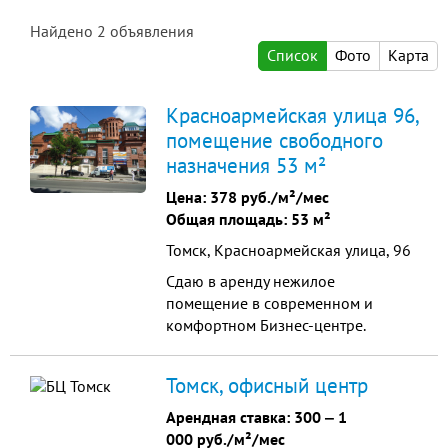
Найдено
2
объявления
Список
Фото
Карта
Красноармейская улица 96,
помещение свободного
назначения 53 м²
Цена:
378 руб./м²/мес
Общая площадь: 53 м²
Томск, Красноармейская улица, 96
Сдаю в аренду нежилое
помещение в современном и
комфортном Бизнес-центре.
Здание бизнес-центра
расположено в элитном районе
Томск, офисный центр
города в центре Томска на
пересечении улиц Кирова и
Арендная ставка:
300
‒
1
Красноармейская. Площадь 53
000 руб./м²/мес