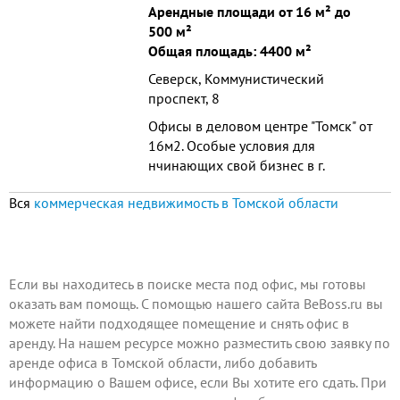
кв.м., расположено в цокольном
Арендные площади от 16 м² до
этаже, имеется санузел, душ.
500 м²
Подходит под размещение
Общая площадь: 4400 м²
спортивного-...
Северск, Коммунистический
проспект, 8
Офисы в деловом центре "Томск" от
16м2. Особые условия для
нчинающих свой бизнес в г.
Северск!
Вся
коммерческая недвижимость в Томской области
Если вы находитесь в поиске места под офис, мы готовы
оказать вам помощь. С помощью нашего сайта BeBoss.ru вы
можете найти подходящее помещение и снять офис в
аренду. На нашем ресурсе можно разместить свою заявку по
аренде офиса в Томской области, либо
добавить
информацию о Вашем офисе
, если Вы хотите его сдать. При