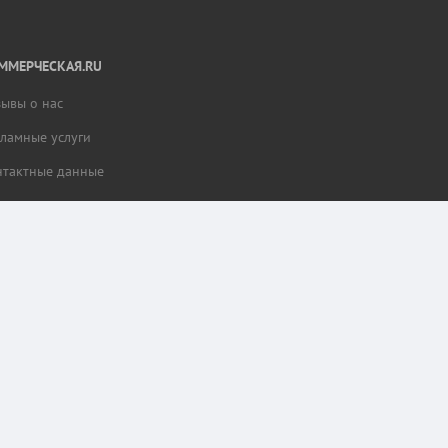
ММЕРЧЕСКАЯ.RU
зывы о нас
кламные услуги
нтактные данные
тной работы разделов сайта и сбора статистики.