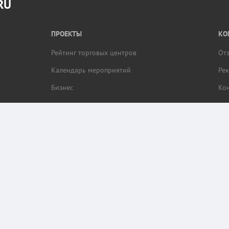
RU
ПРОЕКТЫ
КО
Рейтинг торговых центров
От
Календарь мероприятий
Ре
Бизнес
Ко
браузера пользователя (cookie, ip адрес и местоположение) для обеспечения коррек
ор этих данных.