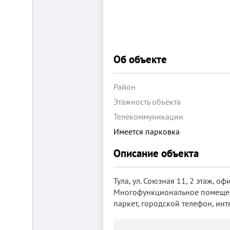
Об объекте
Складской
Район
комплекс
Этажность объекта
2200
м²
Телекоммуникации
Продам
Имеется парковка
современный
многофункциональный
Описание объекта
производственно-
складской
комплекс
2200
Тула, ул. Союзная 11, 2 этаж,
м²,
Многофункциональное помещени
земля
в
паркет, городской телефон, инт
собственности.
20
км