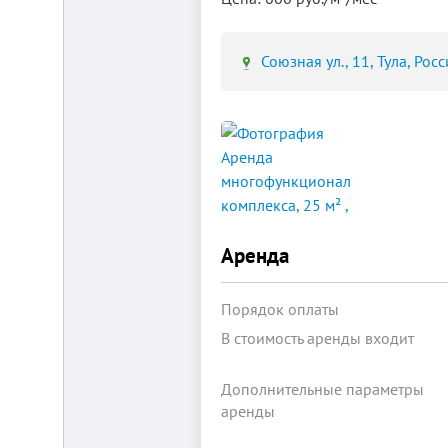
Союзная ул., 11, Тула, Росс
Площадка
для
ЛЮБОГО
бизнеса!
ВНИМАНИЕ!
Готовый
к
заезду
комплекс
Аренда
в
Калуге.
Вся
инфраструктура,
Порядок оплаты
собственная
огороженная
В стоимость аренды входит
территория,
охрана,
рекреационная
Дополнительные параметры
зона.
аренды
Удобная
логистика.