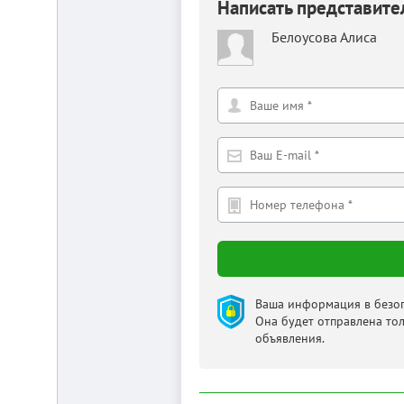
Написать представит
от
г.
Новосибирска,
Белоусова Алиса
с.
Плотниково.
Реклама
здесь
Ваша информация в безоп
Она будет отправлена то
объявления.