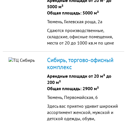
Арендные площади от 20 м² до
5000 м²
Общая площадь: 5000 м²
Тюмень, Гилевская роща, 2а
Сдаются производственные,
складские, офисные помещения,
места от 20 до 1000 кв.м по цене
от 150-250 руб./кв.м. на
территории охраняемой
Сибирь, торгово-офисный
действующей базы по адресу
комплекс
г.Тюмень ул.Гилевская роща 2а.
Рассмотрим предложения по
Арендные площади от 20 м² до
стоянке автотранспорта.
200 м²
Общая площадь: 2900 м²
Тюмень, Первомайская, 6
Здесь вас приятно удивит широкий
ассортимент женской, мужской и
детской одежды, обуви,
аксессуаров.