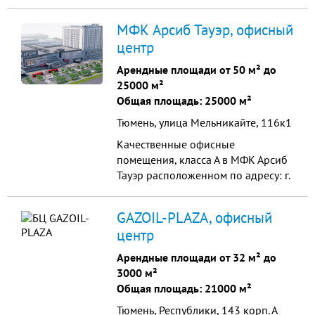
МФК Арсиб Тауэр, офисный
центр
Арендные площади от 50 м² до
25000 м²
Общая площадь: 25000 м²
Тюмень, улица Мельникайте, 116к1
Качественные офисные
помещения, класса А в МФК Арсиб
Тауэр расположенном по адресу: г.
Тюмень, ул. Мельникайте 116
корпус 1 (открытие август 2022
GAZOIL-PLAZA, офисный
года).
центр
Арендные площади от 32 м² до
3000 м²
Общая площадь: 21000 м²
Тюмень, Республики, 143 корп. А