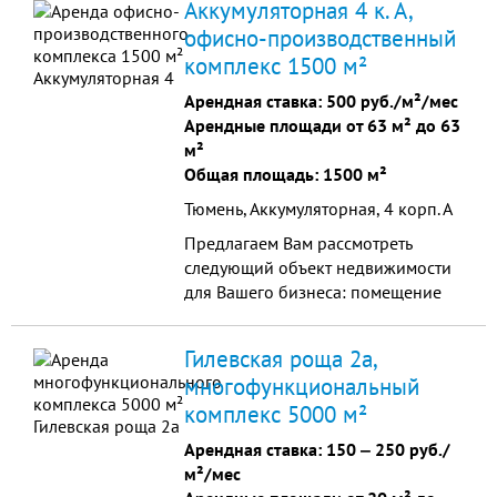
Аккумуляторная 4 к. А,
7200 кв.м., 9 этажей, кабинетная
офисно-производственный
планировка. На втором этаже кафе.
комплекс 1500 м²
Собственная парковочная зона.
Круглосуточная охрана.
Арендная ставка:
500 руб./м²/мес
Арендные площади от 63 м² до 63
м²
Общая площадь: 1500 м²
Тюмень, Аккумуляторная, 4 корп. А
Предлагаем Вам рассмотреть
следующий объект недвижимости
для Вашего бизнеса: помещение
под офис (2 кабинета), теплый
склад, общей площадью 163 кв. м,
Гилевская роща 2а,
расположенное на ...
многофункциональный
комплекс 5000 м²
Арендная ставка:
150
‒
250 руб./
м²/мес