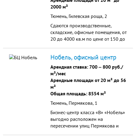
Арендные площади от 20 м² до
2000 м²
Тюмень, Гилевская роща, 2
Сдаются производственные,
складские, офисные помещения, от
20 до 4000 кв.м по цене от 150 до
350 руб./кв.м. на территории
охраняемой действующей базы по
Нобель, офисный центр
адресу г.Тюмень ул....
Арендная ставка:
700
‒
800 руб./
м²/мес
Арендные площади от 20 м² до 56
м²
Общая площадь: 8554 м²
Тюмень, Пермякова, 1
Бизнес-центр класса «В» «Нобель»
выгодно расположен на
пересечении улиц Пермякова и
Энергетиков, на первой линии ул.