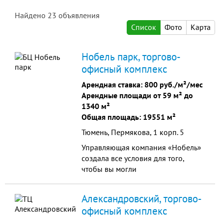
Найдено
23
объявления
Список
Фото
Карта
Нобель парк, торгово-
офисный комплекс
Арендная ставка:
800 руб./м²/мес
Арендные площади от 59 м² до
1340 м²
Общая площадь: 19551 м²
Тюмень, Пермякова, 1 корп. 5
Управляющая компания «Нобель»
создала все условия для того,
чтобы вы могли
сконцентрироваться на своем
бизнесе. В цокольном этаже
Александровский, торгово-
бизнес–центра «Нобель парк»
офисный комплекс
расположен паркинг на 40