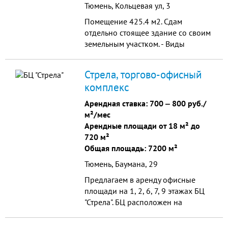
Тюмень, Кольцевая ул, 3
Помещение 425.4 м2. Сдам
отдельно стоящее здание со своим
земельным участком. - Виды
разрешенного использования -
торговля, производство, склад. -
Стрела, торгово-офисный
Имеются ворота для разгрузки/
комплекс
погрузки, высокие потолки 3.7м,
электричество - 75кВт, вода
Арендная ставка:
700
‒
800 руб./
подключена от собственной
м²/мес
скважины, канализация - септик -
Арендные площади от 18 м² до
Отде...
720 м²
Общая площадь: 7200 м²
Тюмень, Баумана, 29
Предлагаем в аренду офисные
площади на 1, 2, 6, 7, 9 этажах БЦ
"Стрела". БЦ расположен на
Червишевском тракте напротив ТЦ
"Континет". Общая площадь БЦ