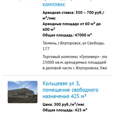
комплекс
улицы. Оснащение:
электроснабжение,
Арендная ставка:
350
‒
700 руб./
водоснабжение, водоотведение,
м²/мес
отопление. Инфраструктура:
Арендные площади от 60 м² до
охраняемая парковка,...
600 м²
Общая площадь: 47000 м²
Тюмень, г.Ялуторовск, ул Свободы,
177
Торговый комплекс «Гулливер»- это
15000 кв.м. арендуемых площадей
в деловой части г. Ялуторовска. Уже
сегодня нашими клиентами
являются компании Москвы,
Кольцевая ул 3,
Казани, Екатеринбурга, Тюмени.
помещение свободного
назначения 425 м²
Цена:
300 руб./м²/мес
Общая площадь: 425 м²