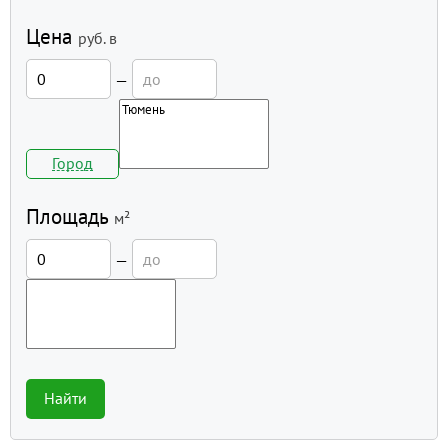
Цена
руб.
в
—
Город
Площадь
м²
—
Найти