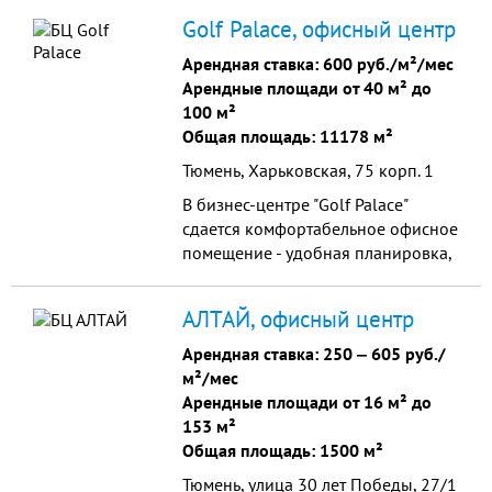
Пермякова. 6-ти этажное здание,
Golf Palace, офисный центр
общей площадью 8...
Арендная ставка:
600 руб./м²/мес
Арендные площади от 40 м² до
100 м²
Общая площадь: 11178 м²
Тюмень, Харьковская, 75 корп. 1
В бизнес-центре "Golf Palace"
сдается комфортабельное офисное
помещение - удобная планировка,
отдельный вход, выгодные условия
аренды.
АЛТАЙ, офисный центр
Арендная ставка:
250
‒
605 руб./
м²/мес
Арендные площади от 16 м² до
153 м²
Общая площадь: 1500 м²
Тюмень, улица 30 лет Победы, 27/1