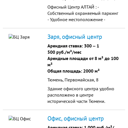
Офисный Центр АЛТАЙ : -
Собственный охраняемый паркинг
- Удобное местоположение -
Аренда от собственника - без
комиссии ПЛОЩАДИ ОТ 16 ДО 153
Заря, офисный центр
М2 ЦЕНЫ ОТ 248 РУБ/М2 Офисный
центр «АЛТАЙ» состоит из 3
Арендная ставка:
300
‒
1
корпусов, которые находятся на
500 руб./м²/мес
одной охраняемой территории.
Арендные площади от 8 м² до 100
Каждому корпусу присвоен
м²
собственный адр...
Общая площадь: 2000 м²
Тюмень, Первомайская, 8
Здание офисного центра удобно
расположено в центре
исторической части Тюмени.
Транспортная развязка позволяет
быстро и комфортно добраться до
Офис, офисный центр
любой части города. Во дворе -
охраняемая парковка.
Арендная ставка:
1 000 руб./м²/