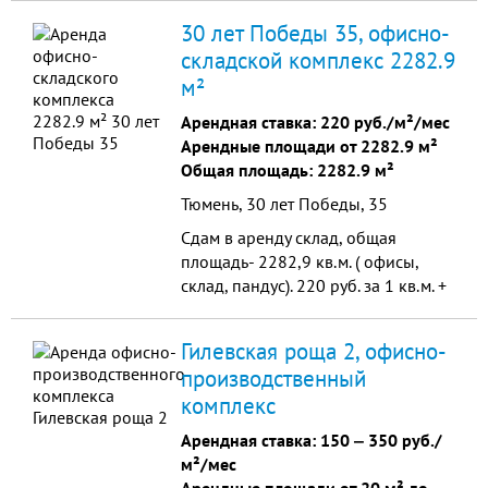
30 лет Победы 35, офисно-
складской комплекс 2282.9
м²
Арендная ставка:
220 руб./м²/мес
Арендные площади от 2282.9 м²
Общая площадь: 2282.9 м²
Тюмень, 30 лет Победы, 35
Сдам в аренду склад, общая
площадь- 2282,9 кв.м. ( офисы,
склад, пандус). 220 руб. за 1 кв.м. +
ком.услуги по счетчикам. 30 лет
победы 35 (территория ОАО
Гилевская роща 2, офисно-
"Тюменьмолоко")
производственный
комплекс
Арендная ставка:
150
‒
350 руб./
м²/мес