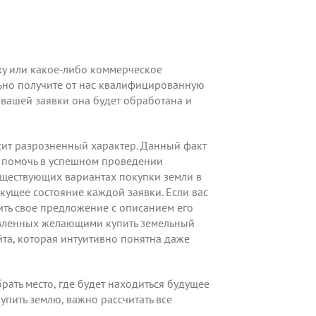
у или какое-либо коммерческое
ьно получите от нас квалифицированную
 вашей заявки она будет обработана и
сит разрозненный характер. Данный факт
и помочь в успешном проведении
уществующих вариантах покупки земли в
екущее состояние каждой заявки. Если вас
ить свое предложение
с описанием его
тавленных желающими купить земельный
йта, которая интуитивно понятна даже
рать место, где будет находиться будущее
упить землю, важно рассчитать все