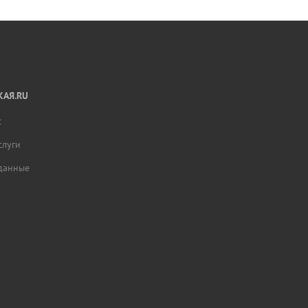
АЯ.RU
с
слуги
данные