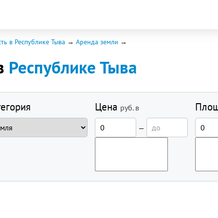
ь в Республике Тыва
Аренда земли
в
Республике Тыва
тегория
Цена
Пло
руб.
в
—