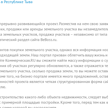
 в Республике Тыва
епрерывно развивающийся проект.
Разместив на нем
свою заявк
ки, продажи или аренды земельного участка вы незамедлител
 земельных участков, продажа участков – независимо от типа
тический раздел сайта BeBoss.ru.
антов покупки земельного участка, однако вся информация но
одходящей земли. Наш портал призван облегчить вашу жизнь 
йте Коммерческая.RU вы сможете найти массу информации о с
ния об участках регулярно обновляются, а также отражается т
емельного участка, сколько продажа земли, то вы можете
остав
оме того, на бизнес-портале имеется много предложений, ос
енностей проекта является четкая структурированная форма са
елю.
строительство какого-либо объекта недвижимости, следует выб
с примерной площадью постройки. Кроме того, перед тем как к
 сумму которой вы располагаете.