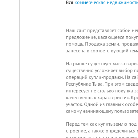
Вся
коммерческая недвижимость
Площадка
Наш сайт представляет собой н
для
предложение, касающееся покуп
ЛЮБОГО
помощь. Продажа земли, продажа
бизнеса!
занесена в соответствующий тема
ВНИМАНИЕ!
Готовый
к
На рынке существует масса вари
заезду
существенно усложняет выбор п
комплекс
операций купли-продажи. На са
в
Калуге.
Республике Тыва. При этом сведе
Вся
интересует не столько покупка з
инфраструктура,
качественных характеристик. Кр
собственная
огороженная
участок. Одной из главных особ
территория,
самому начинающему пользоват
охрана,
рекреационная
зона.
Перед тем как купить землю под 
Удобная
строение, а также определиться 
логистика.
возможные затраты и определить