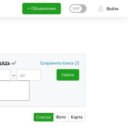
+ Объявление
VIP
Войти
щадь
Сохранить поиск
(?)
м²
Найти
—
Список
Фото
Карта