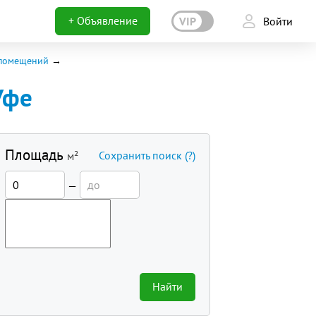
+ Объявление
VIP
Войти
 помещений
Уфе
Площадь
Сохранить поиск
(?)
м²
—
Найти