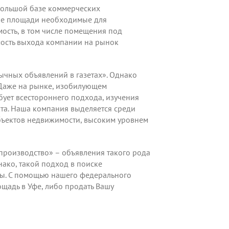
большой базе коммерческих
ные площади необходимые для
ость, в том числе помещения под
мость выхода компании на рынок
чных объявлений в газетах». Однако
 Даже на рынке, изобилующем
ет всестороннего подхода, изучения
та. Наша компания выделяется среди
бъектов недвижимости, высоким уровнем
производство» – объявления такого рода
нако, такой подход в поиске
бы. С помощью нашего федерального
щадь в Уфе, либо продать Вашу