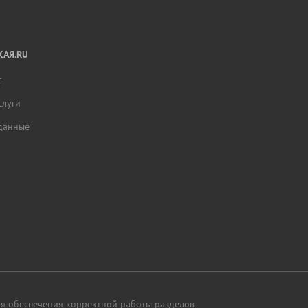
АЯ.RU
с
слуги
данные
для обеспечения корректной работы разделов