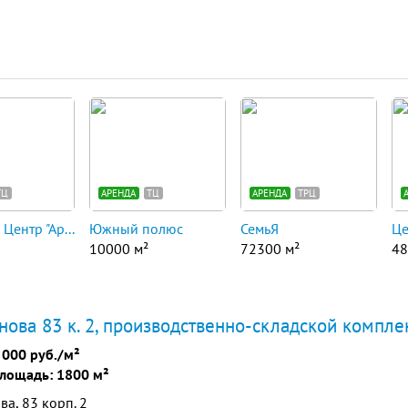
ТЦ
АРЕНДА
ТЦ
АРЕНДА
ТРЦ
Центр "Ар...
Южный полюс
СемьЯ
Це
10000 м²
72300 м²
48
ова 83 к. 2, производственно-складской компле
 000 руб./м²
лощадь: 1800 м²
а, 83 корп. 2