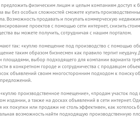
а предложить физическим лицам и целым компаниям доступ к 
а вы без особых сложностей сможете купить производствен
ла. Возможность продавать и покупать коммерческую недвижим
ансирование проектов с помощью сети интернет, снизить стои
ества вы можете получить,
сотрудничая
с нашим порталом.
ают так: «куплю помещение под производство с помощью обы
щение таким образом бизнесмен как правило терпит неудачу.
площадями, выбор подходящего для компании варианта требу
ти в конкретном городе и сотрудничества с продавцом объек
осок объявлений своим многосторонним подходом к поиску о
 предложений.
 «куплю производственное помещение», «продам участок под 
м издании, а также на досках объявлений в сети интернет. Од
 их покупки или продажи не столь эффективен, как хотелось 
никальная возможность найти подходящую производственную пло