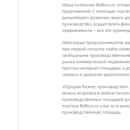
от
Наша компания BeBoss.ru готов
г.
предложений. С помощью портал
Новосибирска,
с.
дальнейшего развития своего де
Плотниково.
производство, осуществлять фин
Реклама
недвижимости – все эти преимущ
здесь
Некоторые предприниматели дум
при первой попытке найти поме
свободными производственными 
рынка коммерческой недвижимос
простых интернет площадок и д
сервиса и широким диапазоном
«Продам бизнес производство»,
можно встретить в любом печатно
производственных площадей для
портала BeBoss.ru у вас есть у
производственную площадь.