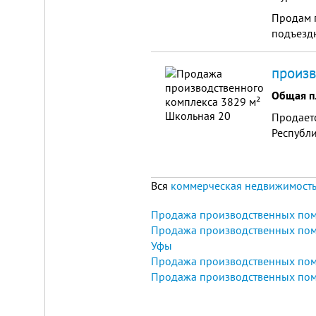
Продам 
подъездн
произв
Общая п
Складской
Продаетс
комплекс
Республи
2200
м²
Продам
Вся
коммерческая недвижимость
современный
многофункциональный
производственно-
Продажа производственных по
складской
Продажа производственных пом
комплекс
2200
Уфы
м²,
Продажа производственных пом
земля
в
Продажа производственных пом
собственности.
20
км