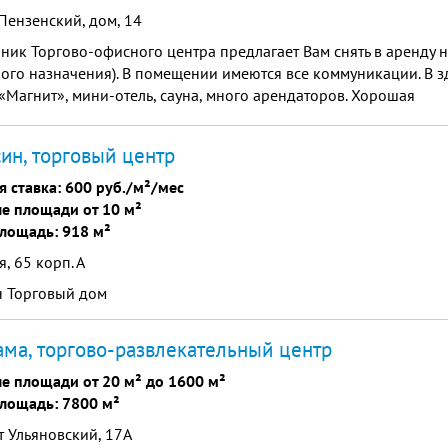
Пензенский, дом, 14
ник Торгово-офисного центра предлагает Вам снять в аренду
ого назначения). В помещении имеются все коммуникации. В з
«Магнит», мини-отель, сауна, много арендаторов. Хорошая
мость.Поблизости школы, спортивные учреждения, много жил
ин, торговый центр
я ставка:
600 руб./м²/мес
е площади от 10 м²
лощадь: 918 м²
я, 65 корп. А
н Торговый дом
ма, торгово-развлекательный центр
е площади от 20 м² до 1600 м²
лощадь: 7800 м²
 Ульяновский, 17А