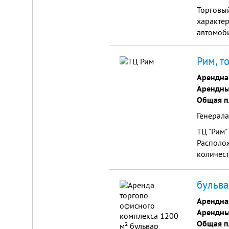
Торговый
характер
автомоби
Рим, т
Арендна
Арендны
Общая п
Генерала
ТЦ "Рим"
Располо
количест
мебельны
бульва
Арендна
Арендны
Общая п