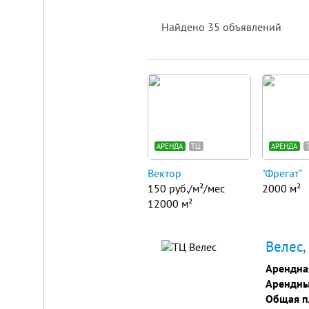
Найдено
35
объявлений
Площадка
для
ЛЮБОГО
бизнеса!
ВНИМАНИЕ!
Готовый
к
АРЕНДА
ТЦ
АРЕНДА
заезду
комплекс
Вектор
"Фрегат"
в
Калуге.
150 руб./м²/мес
2000 м²
Вся
12000 м²
инфраструктура,
собственная
огороженная
территория,
Велес,
охрана,
рекреационная
Арендна
зона.
Арендны
Удобная
логистика.
Общая п