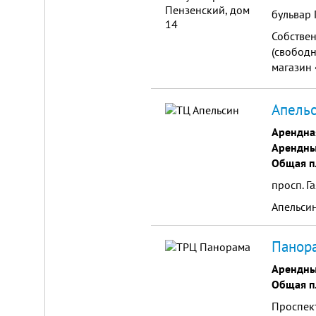
бульвар 
Собствен
(свободн
магазин 
проходи
дорогам.
Апельс
Арендна
Арендны
Общая п
просп. Га
Апельси
Панора
Арендны
Общая п
Проспект