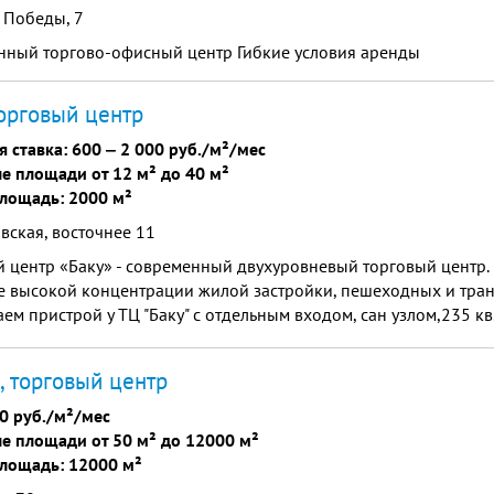
 Победы, 7
нный торгово-офисный центр Гибкие условия аренды
торговый центр
я ставка:
600
‒
2 000 руб./м²/мес
е площади от 12 м² до 40 м²
лощадь: 2000 м²
вская, восточнее 11
 центр «Баку» - современный двухуровневый торговый центр. 
е высокой концентрации жилой застройки, пешеходных и тран
ем пристрой у ТЦ "Баку" с отдельным входом, сан узлом,235 кв.
00 рубл. ( прикрепленный файл планировка)
, торговый центр
0 руб./м²/мес
е площади от 50 м² до 12000 м²
лощадь: 12000 м²