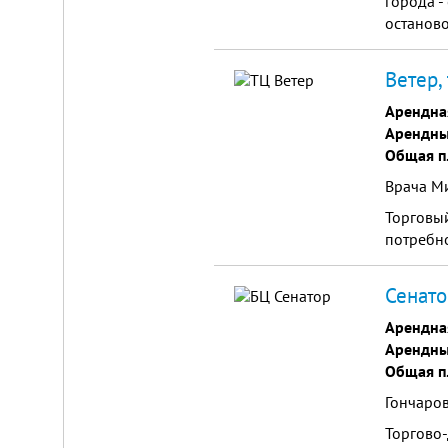
города -
останово
Ветер,
Арендна
Арендны
Общая п
Врача М
Торговый
потребно
Сенато
Арендна
Арендны
Общая п
Гончаров
Торгово-