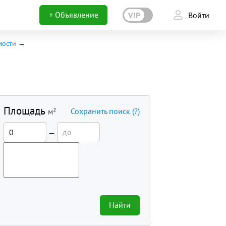
+ Объявление
VIP
Войти
мости
Площадь
Сохранить поиск
(?)
м²
—
Найти