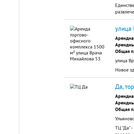
Единств
развлече
улица 
Арендна
Арендны
Общая п
улица Вр
Новое зд
Да, то
Арендна
Арендны
Общая п
Ульяновс
ТЦ "Да" 