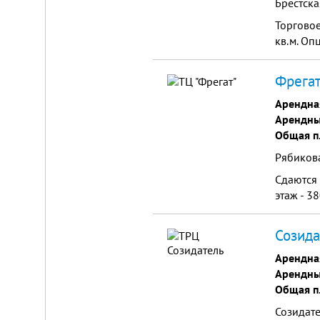
Брестска
от
г.
Торговое
Новосибирска,
с.
кв.м. О
Плотниково.
Реклама
Фрегат
здесь
Арендна
Арендны
Общая п
Рябикова
Сдаются 
этаж - 3
Созида
Арендна
Арендны
Общая п
Созидате