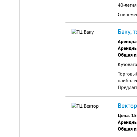
40-летия
Совреме
Баку, 
Арендна
Арендны
Складской
Общая п
комплекс
2200
Кузовато
м²
Торговый
Продам
наиболе
современный
многофункциональный
Предлага
производственно-
кв.м.-10
складской
комплекс
Вектор
2200
м²,
земля
Цена:
15
в
Арендны
собственности.
Общая п
20
км