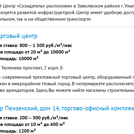
 Центр «Созидатель» расположен в Заволжском районе г. Улья
изуется развитой инфраструктурой. Центр имеет удобную досту
льном, так и на общественном транспорте.
орговый центр
я ставка:
800
‒
1 500 руб./м²/мес
е площади от 20 м² до 10000 м²
лощадь: 10000 м²
 Тюленева проспект, 2 корп. Б
 - современный трехэтажный торговый центр, оборудованный 
жен в микрорайоне Новый город. В гипермаркете располагает
во арендаторов. Здесь Вы можете найти магазины строительны
й салон, магазины одежды и обуви, а также магазин товаров 
р Пензенский, дом 14, торгово-офисный комплек
я ставка:
200
‒
300 руб./м²/мес
е площади от 10 м² до 600 м²
лощадь: 1200 м²