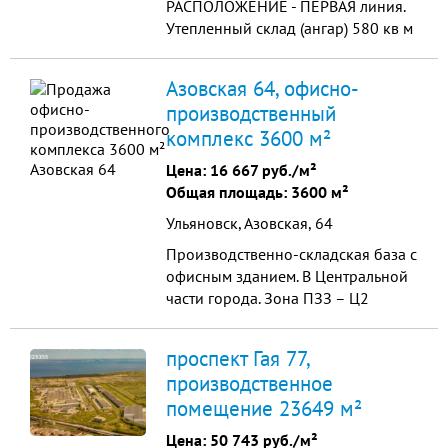
РАСПОЛОЖЕНИЕ - ПЕРВАЯ линия.
Утепленный склад (ангар) 580 кв м
высотой 8 м с кран-балкой.
Возможность наладить любое
Азовская 64, офисно-
производство. Два въезда.
производственный
СВИДЕТЕЛЬСТВО на бетонную
комплекс 3600 м²
площадку и землю. Охрана
круглосуточно.
Цена:
16 667 руб./м²
Общая площадь: 3600 м²
Ульяновск, Азовская, 64
Производственно-складская база с
офисным зданием. В Центральной
части города. Зона ПЗЗ – Ц2
Общая площадь: 3600 кв.м.
Офисное здание (2 этажа): 700 кв.м
проспект Гая 77,
Производственно-
производственное
помещение 23649 м²
Цена:
50 743 руб./м²