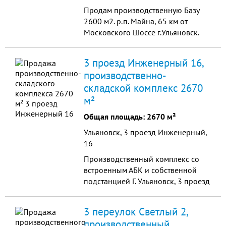
Продам производственную Базу
2600 м2. р.п. Майна, 65 км от
Московского Шоссе г.Ульяновск.
Материал зданий: кирпич и ЖБИ.
Корпуса отапливаемые. Газовая
3 проезд Инженерный 16,
котельная (3 ко...
производственно-
складской комплекс 2670
м²
Общая площадь: 2670 м²
Ульяновск, 3 проезд Инженерный,
16
Производственный комплекс со
встроенным АБК и собственной
подстанцией Г. Ульяновск, 3 проезд
Инженерный, 16. Площадь
земельных участков 1615,4 кв. м.
3 переулок Светлый 2,
Площадь зданий, с...
производственный