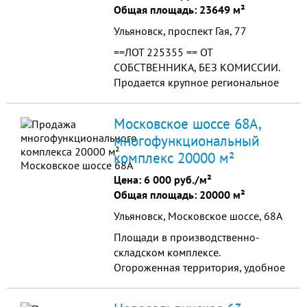
Общая площадь: 23649 м²
Ульяновск, проспект Гая, 77
==ЛОТ 225355 == ОТ
СОБСТВЕННИКА, БЕЗ КОМИССИИ.
Продается крупное региональное
предприятие. Действующий
хладокомбинат и складской
Московское шоссе 68А,
комплекс в г. Ульяновске
многофункциональный
расположен на земельном уч-ке
комплекс 20000 м²
общей площадью - 53 468,2 кв.м
Территория предприятия имеет
Цена:
6 000 руб./м²
замкнутый охраняемый периметр с
Общая площадь: 20000 м²
КПП. На вьезде распо...
Ульяновск, Московское шоссе, 68А
Площади в производственно-
складском комплексе.
Огороженная территория, удобное
расположение: от делового центра
7000 м, от объектов торговли 1500