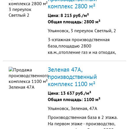
комплекс 2800 м²
Цена:
8 215 руб./м²
Общая площадь: 2800 м²
Ульяновск, 3 переулок Светлый, 2
3-хэтажная производственная
база,площадью 2800
кв.м.,отопление газ и на отходах,
вода, канализация, электрическая
мощность до 1000кВа, с выездом
Зеленая 47А,
на ул. Волжскую, имеются ж/д пути,
производственный
открытая стоянка.
комплекс 1100 м²
Цена:
13 637 руб./м²
Общая площадь: 1100 м²
Ульяновск, Зеленая, 47А
Производственная база в 2 этажа.
На первом этаже - производство,