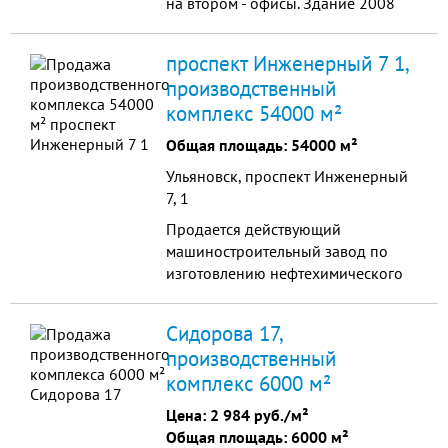
на втором - офисы. Здание 2008
года постройки, все коммуникации.
Есть возможность подключения к
проспект Инженерный 7 1,
газовой котельной. Расположена в
производственный
лесу, на берегу Волги, продается с
комплекс 54000 м²
оборудованием.
Общая площадь: 54000 м²
Ульяновск, проспект Инженерный
7, 1
Продается действующий
машиностроительный завод по
изготовлению нефтехимического
оборудования в г. Ульяновск.
Работают около 600 человек,
Сидорова 17,
собрано большое количество
производственный
лицензий, сертификатов,
комплекс 6000 м²
разрешений и аккредитаций
крупнейших компаний России.
Цена:
2 984 руб./м²
Общая площадь: 6000 м²