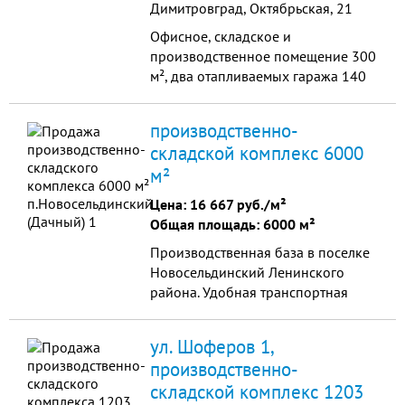
Димитровград, Октябрьская, 21
Офисное, складское и
производственное помещение 300
м², два отапливаемых гаража 140
м². Земельный участок 2000 м².
Собственная газовая котельная,
производственно-
водопровод, центральная
складской комплекс 6000
канализация, электричество.
м²
Территория асфальтирована и
огорожена. Возможна продажа по
Цена:
16 667 руб./м²
частям. Продажа от собственника.
Общая площадь: 6000 м²
Производственная база в поселке
Новосельдинский Ленинского
района. Удобная транспортная
доступность в Ленинский и
Засвияжский районы города.
ул. Шоферов 1,
Подъездные пути для...
производственно-
складской комплекс 1203