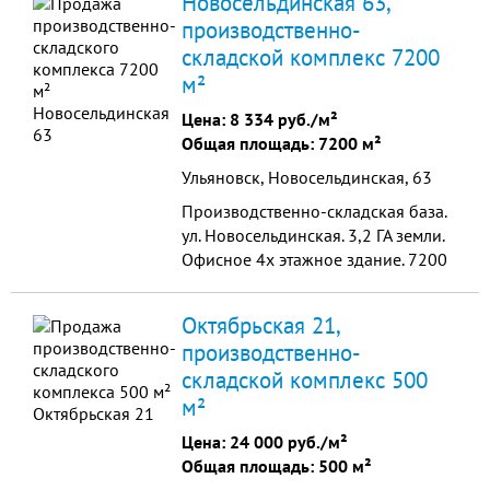
Новосельдинская 63,
м, от главной магистрали 100 м.
производственно-
складской комплекс 7200
м²
Цена:
8 334 руб./м²
Общая площадь: 7200 м²
Ульяновск, Новосельдинская, 63
Производственно-складская база.
ул. Новосельдинская. 3,2 ГА земли.
Офисное 4х этажное здание. 7200
м2 (складских). Газ, эл-во,
отопление все свое. По периметру
Октябрьская 21,
идет ж/д ветка. Возможно сделать
производственно-
ж/д тупик. Автоподъездные пути
складской комплекс 500
хорошие (рядом развязки на
Самару, Казань, Москва, Урал).
м²
Цена:
24 000 руб./м²
Общая площадь: 500 м²