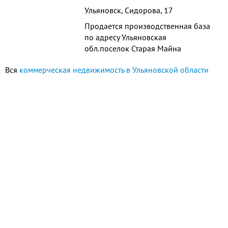
Ульяновск, Сидорова, 17
Продается производственная база
по адресу Ульяновская
обл.поселок Старая Майна
Площадь участка 2,5 га.
Вся
коммерческая недвижимость в Ульяновской области
Производственный корпус с АБК
площадью 5050 кв.м. кран бал