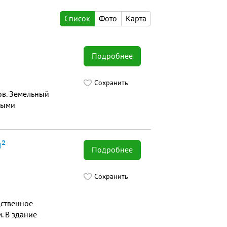
Список
Фото
Карта
Подробнее
Сохранить
ов. Земельный
выми
м²
Подробнее
Сохранить
дственное
. В здание