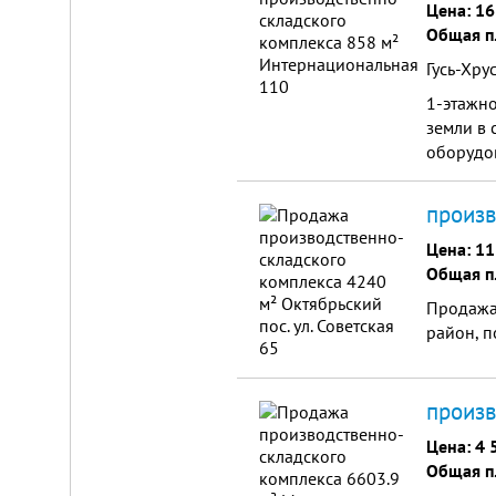
от
Цена:
16
г.
Общая п
Новосибирска,
с.
Гусь-Хру
Плотниково.
1-этажно
Реклама
здесь
земли в 
оборудов
произв
Цена:
11
Общая п
Продажа,
район, п
произв
Цена:
4 
Общая п