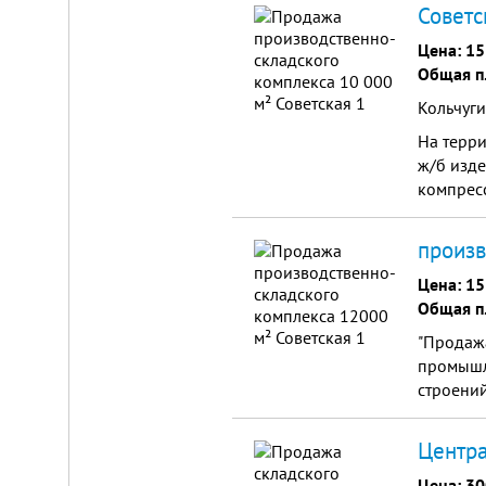
Советс
Цена:
15
Общая п
Кольчуги
На терри
ж/б изде
компресс
произв
Цена:
15
Общая п
"Продажа
промышл
строени
Центра
Цена:
30