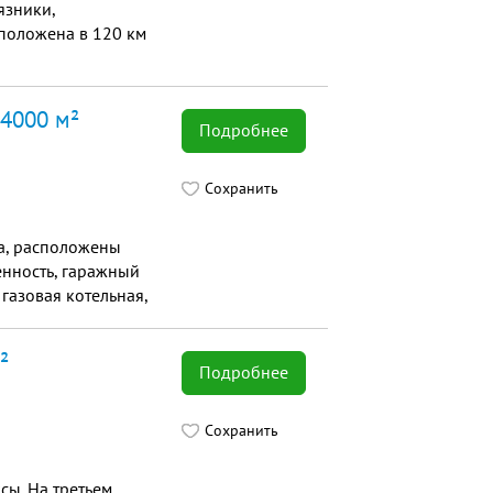
язники,
сположена в 120 км
 4000 м²
Подробнее
Сохранить
а, расположены
енность, гаражный
газовая котельная,
²
Подробнее
Сохранить
сы. На третьем