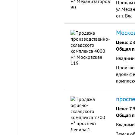
Продам 
ул.Механ
от г. Вла
Москов
Цена:
2 
Общая п
Владими
Производ
вдоль фе
комплекс
удобный
проспе
Цена:
7 
Общая п
Владимир
Земля об