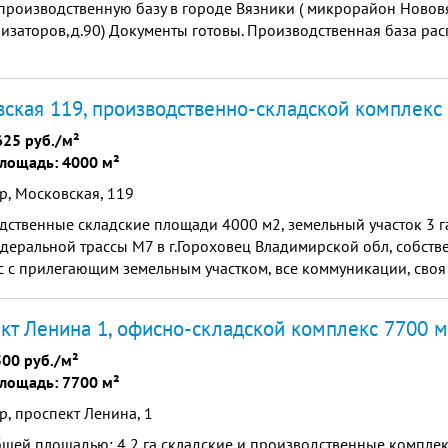
производственную базу в городе Вязники ( микрорайон Новов
изаторов,д.90) Документы готовы. Производственная база ра
ская 119, производственно-складской комплекс
625 руб./м²
лощадь: 4000 м²
р, Московская, 119
ственные складские площади 4000 м2, земельный участок 3 г
деральной трассы М7 в г.Гороховец Владимирской обл, собств
 с прилегающим земельным участком, все коммуникации, своя 
 подъезд для большегрузов.
кт Ленина 1, офисно-складской комплекс 7700 м
500 руб./м²
лощадь: 7700 м²
, проспект Ленина, 1
щей площадью: 4,2 га складские и производственные комплек