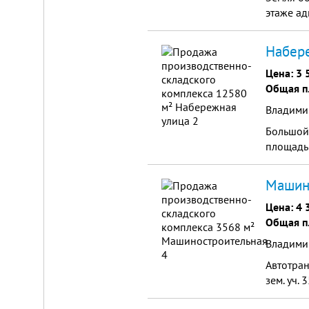
этаже а
Набере
Цена:
3 
Общая п
Владимир
Большой 
площадь 
Машино
Цена:
4 
Общая п
Владими
Автотран
зем. уч.