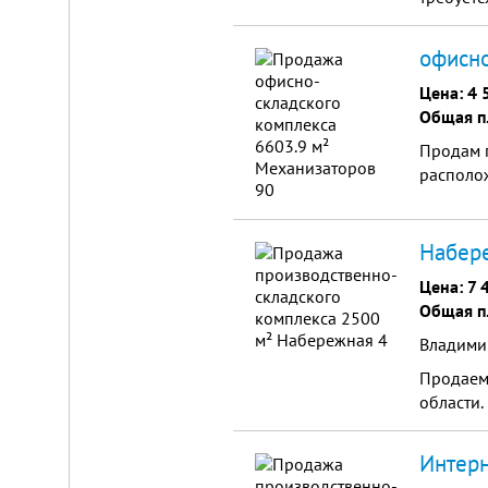
офисно
Цена:
4 
Общая п
Продам п
Складской
располож
комплекс
2200
м²
Набере
Продам
Цена:
7 
современный
многофункциональный
Общая п
производственно-
складской
Владими
комплекс
2200
Продаем 
м²,
области.
земля
в
собственности.
Интерн
20
км