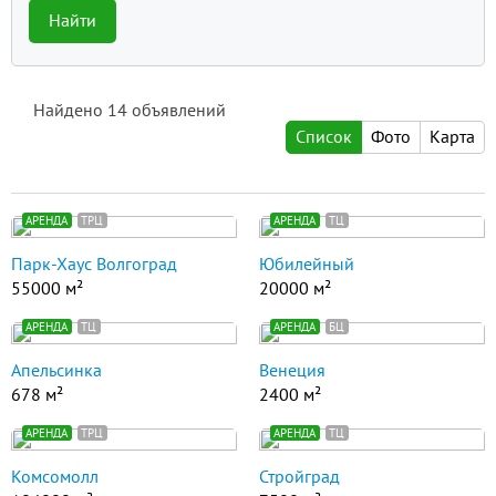
Найти
Найдено
14
объявлений
Список
Фото
Карта
АРЕНДА
ТРЦ
АРЕНДА
ТЦ
Парк-Хаус Волгоград
Юбилейный
55000 м²
20000 м²
АРЕНДА
ТЦ
АРЕНДА
БЦ
Апельсинка
Венеция
678 м²
2400 м²
АРЕНДА
ТРЦ
АРЕНДА
ТЦ
Комсомолл
Стройград