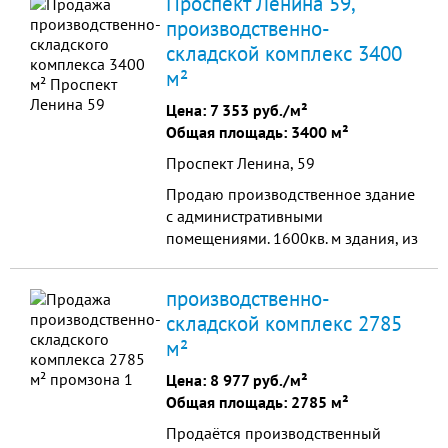
Проспект Ленина 59,
праве постоянного бессроч
производственно-
складской комплекс 3400
м²
Цена:
7 353 руб./м²
Общая площадь: 3400 м²
Проспект Ленина, 59
Продаю производственное здание
с административными
помещениями. 1600кв. м здания, из
них 1200 производственные и 400
административные. 3400кв. м.
производственно-
земли. Помещения находятся в
складской комплекс 2785
центральном районе Волгограда,
м²
останов ЦПКиО,
Метизный(ВЗТДиН) завод.
Цена:
8 977 руб./м²
Возможен торг.
Общая площадь: 2785 м²
Продаётся производственный