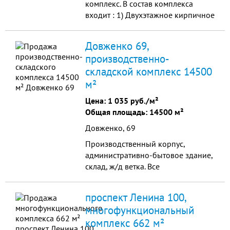
комплекс. В состав комплекса
входит : 1) Двухэтажное кирпичное
здание (бывшая столовая) общей
площадью 1400м.кв. 2) Два ж/б
Довженко 69,
здания 360м.кв. и 288м...
производственно-
складской комплекс 14500
м²
Цена:
1 035 руб./м²
Общая площадь: 14500 м²
Довженко, 69
Производственный корпус,
административно-бытовое здание,
склад, ж/д ветка. Все
коммуникации. Водпровод,
канализация, достаточные
проспект Ленина 100,
энергомощности. Земля в аренде
многофункциональный
до 2051 года.
комплекс 662 м²