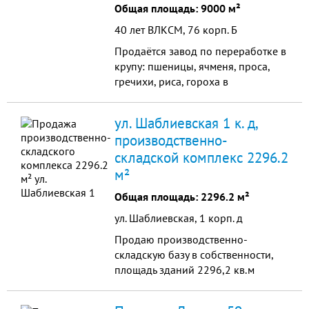
Общая площадь: 9000 м²
40 лет ВЛКСМ, 76 корп. Б
Продаётся завод по переработке в
крупу: пшеницы, ячменя, проса,
гречихи, риса, гороха в
Красноармейском районе г.
Волгограда. Завод находится в
ул. Шаблиевская 1 к. д,
рабочем состоянии,
производственно-
складской комплекс 2296.2
м²
Общая площадь: 2296.2 м²
ул. Шаблиевская, 1 корп. д
Продаю производственно-
складскую базу в собственности,
площадь зданий 2296,2 кв.м
(суммарно) расположенных на
земельном участке 22500 кв.м. на