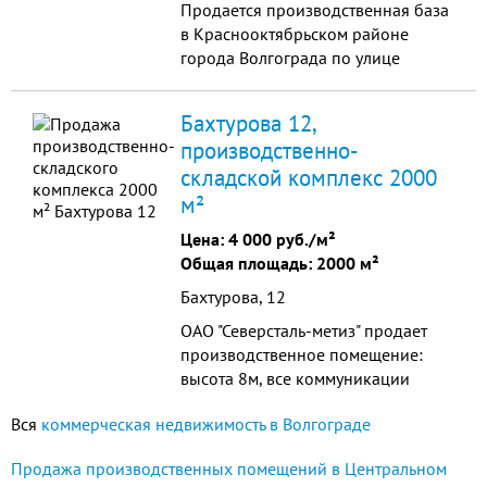
Продается производственная база
в Краснооктябрьском районе
города Волгограда по улице
Чистоозерная, 6. Земельный
участок площадью 4725 кв.м.
Бахтурова 12,
Категория земель: земли...
производственно-
складской комплекс 2000
м²
Цена:
4 000 руб./м²
Общая площадь: 2000 м²
Бахтурова, 12
ОАО "Северсталь-метиз" продает
производственное помещение:
высота 8м, все коммуникации
(вода: питьевая, речная,
Вся
коммерческая недвижимость в Волгограде
теплофикационная, пар;
канализация: ливневая, хоз-
Продажа производственных помещений в Центральном
бытовая, кислотная; газ), ТП-1МВа