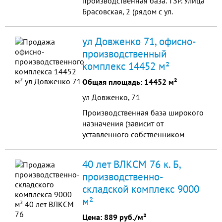
производственная база. ТЗР. Улица
Брасовская, 2 (рядом с ул.
Шурухина). Общая площадь
помещений 3700 кв.м. на
ул Довженко 71, офисно-
земельном участке 2,4 Га. В том
производственный
числ...
комплекс 14452 м²
Общая площадь: 14452 м²
ул Довженко, 71
Производственная база широкого
назначения (зависит от
уставленного собственником
оборудования). Ранее это было
производство пластиковых
40 лет ВЛКСМ 76 к. Б,
панелей. Общая площадь
производственно-
территории 14 000 м2, бетонное
складской комплекс 9000
покрытие. На территории
размещено административное
м²
здание 750м2, автогараж 760 м2
Цена:
889 руб./м²
(42*18 м), 2 бокса 800 м2 и ...