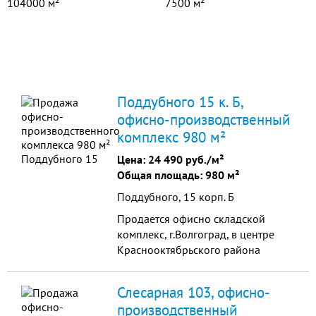
104000 м²
7500 м²
Поддубного 15 к. Б,
офисно-производственный
комплекс 980 м²
Цена:
24 490 руб./м²
Общая площадь: 980 м²
Поддубного, 15 корп. Б
Продается офисно складской
комплекc, г.Волгоград, в центре
Краснооктябрьского района
ул.Поддубного 15 Б 22 сотки (2200
м2) земли в собственности,
Слесарная 103, офисно-
строения 980 м2 в собств
производственный