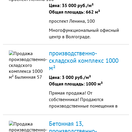
Цена:
35 000 руб./м²
Общая площадь: 662 м²
проспект Ленина, 100
Многофункциональный офисный
центр в Волгограде.
производственно-
складской комплекс 1000
м²
Цена:
3 000 руб./м²
Общая площадь: 1000 м²
Прямая продажа! От
собственника! Продаются
производственные помещения в
Краснооктябрьском районе от
1000 руб. за кв.м. Подойдут под
Бетонная 13,
склады и производство. Удобные
производственно-
подъездные пути, Возможно