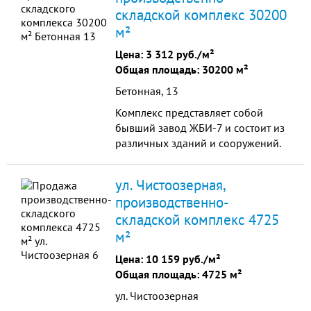
складской комплекс 30200
восстановить коммуникации. Цена
2,5 и 3,5 млн. рублей.
м²
Цена:
3 312 руб./м²
Общая площадь: 30200 м²
Бетонная, 13
Комплекс представляет собой
бывший завод ЖБИ-7 и состоит из
различных зданий и сооружений.
Комплекс возможно использовать
как склад, распределительный
ул. Чистоозерная,
центр, или для размещения
производственно-
различных производств.
складской комплекс 4725
м²
Цена:
10 159 руб./м²
Общая площадь: 4725 м²
ул. Чистоозерная