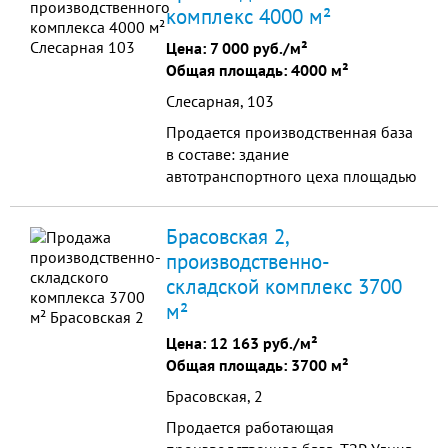
комплекс 4000 м²
Цена:
7 000 руб./м²
Общая площадь: 4000 м²
Слесарная, 103
Продается производственная база
в составе: здание
автотранспортного цеха площадью
4000м2; двухэтажное офисное
здание площадью 541м2; кран-
Брасовская 2,
балка грузоподъемность...
производственно-
складской комплекс 3700
м²
Цена:
12 163 руб./м²
Общая площадь: 3700 м²
Брасовская, 2
Продается работающая