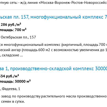
тную сеть: - ж/д линия «Москва-Воронеж-Ростов-Новороссийск»
«Масловка»; - автодорога «М4-Дон»; - в 13 км аэропорт «Воро
ьская пл. 157, многофункциональный комплекс 
 286 руб./м²
лощадь: 700 м²
 Октябрьская пл., 157
ся многофункциональный комплекс (кирпичный, площадь 700 
еский ангар (площадь 600 м2 с возможностью увеличения до 
 складские ...
а 1, производственно-складской комплекс 3000
334 руб./м²
лощадь: 30000 м²
 Фадеева, 1
 завод по производству растительного масла производственн
 семян в сутки.