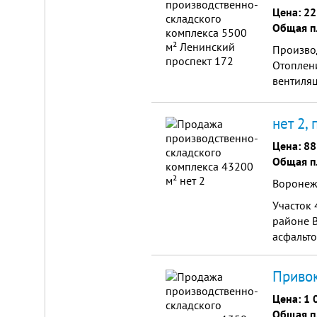
Цена:
22
Общая п
Производ
Отоплени
вентиляц
торгово-
нет 2,
Цена:
88
Общая п
Воронежс
Участок 
районе В
асфальто
Привок
Цена:
1 
Общая п