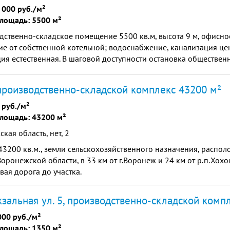
 000 руб./м²
лощадь: 5500 м²
ственно-складское помещение 5500 кв.м, высота 9 м, офисное
е от собственной котельной; водоснабжение, канализация це
ия естественная. В шаговой доступности остановка общественн
развлекательный комплекс.
 производственно-складской комплекс 43200 м²
 руб./м²
лощадь: 43200 м²
кая область, нет, 2
43200 кв.м., земли сельскохозяйственного назначения, распо
оронежской области, в 33 км от г.Воронеж и 24 км от р.п.Хохо
вая дорога до участка.
зальная ул. 5, производственно-складской комп
000 руб./м²
лощадь: 1350 м²