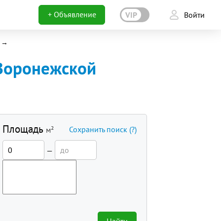
+ Объявление
VIP
Войти
Воронежской
Площадь
Сохранить поиск
(?)
м²
—