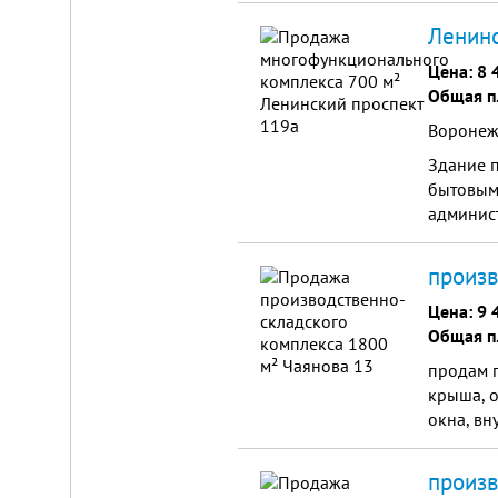
Ленинс
Цена:
8 
Общая п
Воронеж,
Здание п
бытовым
админис
произв
Цена:
9 
Общая п
продам г
крыша, о
окна, вн
произв