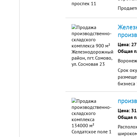
Продает
Железн
произв
Цена:
27
Складской
Общая п
комплекс
Воронеж,
2200
м²
Срок оку
Продам
размеще
современный
бизнеса 
многофункциональный
производственно-
складской
произв
комплекс
2200
м²,
Цена:
31
земля
Общая п
в
собственности.
Располо
20
широком
км