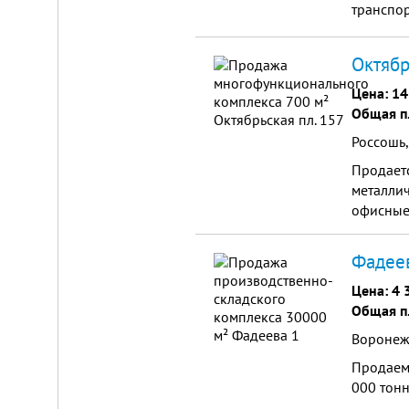
от
транспор
г.
станция 
Новосибирска,
с.
Октябр
Плотниково.
Реклама
Цена:
14
здесь
Общая п
Россошь,
Продает
металлич
офисные,
Фадеев
Цена:
4 
Общая п
Воронеж,
Продаем
000 тонн