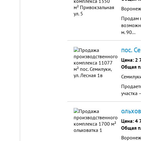
Воронеж,
Продам п
возможна
м. 90...
пос. С
Цена:
2 
Общая п
Семилуки
Продаетс
участка 
ольхов
Цена:
4 
Общая п
Воронежс