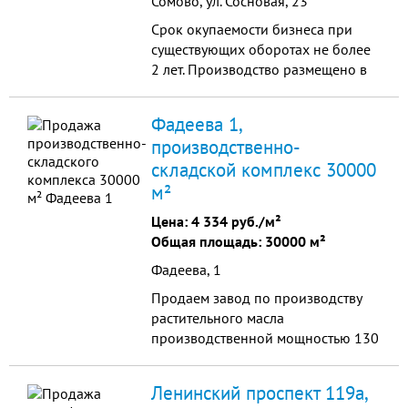
Сомово, ул. Сосновая, 23
Срок окупаемости бизнеса при
существующих оборотах не более
2 лет. Производство размещено в
двухэтажном, капитальном
кирпичном здании. Прибыльность
Фадеева 1,
имеющегося бизнеса 1 000 000
производственно-
руб. в месяц.
складской комплекс 30000
м²
Цена:
4 334 руб./м²
Общая площадь: 30000 м²
Фадеева, 1
Продаем завод по производству
растительного масла
производственной мощностью 130
000 тонн семян в сутки.
Ленинский проспект 119а,