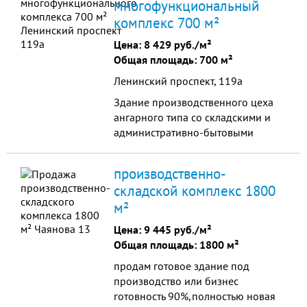
многофункциональный
комплекс 700 м²
Цена:
8 429 руб./м²
Общая площадь: 700 м²
Ленинский проспект, 119а
Здание производственного цеха
ангарного типа со складскими и
административно-бытовыми
помещениями, холодные склады,
гаражный бокс из сэндвич-
производственно-
панелей, административно-
складской комплекс 1800
бытовые помещения.
м²
Цена:
9 445 руб./м²
Общая площадь: 1800 м²
продам готовое здание под
производство или бизнес
готовность 90%,полностью новая