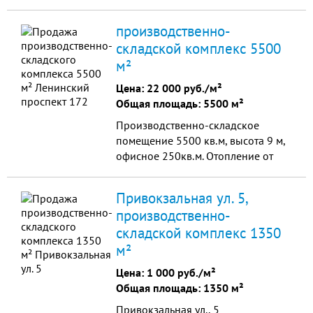
крыша, отделаны 5 комнат под
офис полностью, частично есть
производственно-
мебель,новые пластиковые окна,
складской комплекс 5500
внутри утеплён и обложен
м²
газоселикатом!!!
Цена:
22 000 руб./м²
Общая площадь: 5500 м²
Производственно-складское
помещение 5500 кв.м, высота 9 м,
офисное 250кв.м. Отопление от
собственной котельной;
водоснабжение, канализация
Привокзальная ул. 5,
централизованы; вентиляция
производственно-
естественная. В шаговой
складской комплекс 1350
доступности остановка
общественного транспорта,
м²
торгово-развлекательный
Цена:
1 000 руб./м²
комплекс.
Общая площадь: 1350 м²
Привокзальная ул., 5