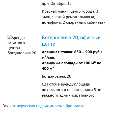
пр-т Октября, 35
Красная линия, центр города, 3
этаж, свежий ремонт, жалюзи,
домофоны. 2 cпаренных кабинета -
50 м2, 2 спаренных
кабинета+лоджия - 50 м2, холл, с/у.
Богдановича 20, офисный
центр
Арендная ставка:
650
‒
900 руб./
м²/мес
Арендные площади от 100 м² до
400 м²
Богдановича, 20
Сдаются в аренду площади
цокольного и первого этажа 5-ти
этажного административного
здания. Общая площадь первого
Вся
коммерческая недвижимость в Ярославле
этажа 389,5 кв.м., чистовая
отделка, свободная плани