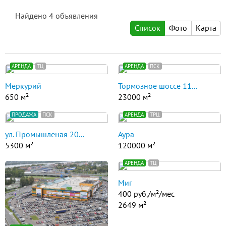
Найдено
4
объявления
Список
Фото
Карта
АРЕНДА
ТЦ
АРЕНДА
ПСК
Меркурий
Тормозное шоссе 11...
650 м²
23000 м²
ПРОДАЖА
ПСК
АРЕНДА
ТРЦ
ул. Промышленая 20...
Аура
5300 м²
120000 м²
АРЕНДА
ТЦ
Миг
400 руб./м²/мес
2649 м²