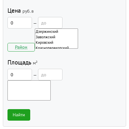
Цена
руб.
в
—
Район
Площадь
м²
—
Найти