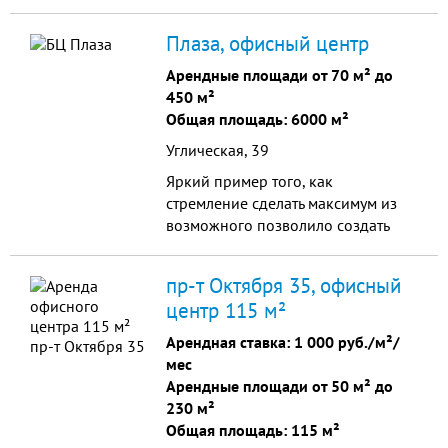
системой безопасности,
включающей сигнализацию,
Плаза, офисный центр
видеонаблюдение, круглосуточную
охрану.
Арендные площади от 70 м² до
450 м²
Общая площадь: 6000 м²
Углическая, 39
Яркий пример того, как
стремление сделать максимум из
возможного позволило создать
предложение, способное
удовлетворить самые высокие
пр-т Октября 35, офисный
запросы арендаторов.
центр 115 м²
Арендная ставка:
1 000 руб./м²/
мес
Арендные площади от 50 м² до
230 м²
Общая площадь: 115 м²