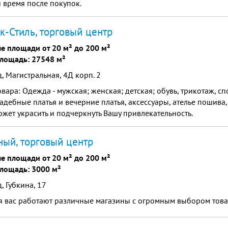
 время после покупок.
к-Стиль, торговый центр
е площади от 20 м² до 200 м²
лощадь: 27548 м²
, Магистральная, 4Д корп. 2
овара: Одежда - мужская; женская; детская; обувь, трикотаж, с
вадебные платья и вечерние платья, аксессуары, ателье пошив
может украсить и подчеркнуть Вашу привлекательность.
ый, торговый центр
е площади от 20 м² до 200 м²
лощадь: 3000 м²
, Губкина, 17
я вас работают различные магазины с огромным выбором това