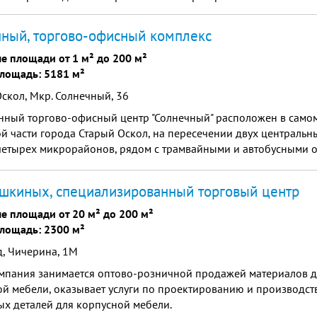
ный, торгово-офисный комплекс
е площади от 1 м² до 200 м²
лощадь: 5181 м²
скол, Мкр. Солнечный, 36
нный торгово-офисный центр "Солнечный" расположен в самом
й части города Старый Оскол, на пересечении двух центральн
четырех микрорайонов, рядом с трамвайными и автобусными о
вным пешеходным трафиком.
шкиных, специализированный торговый центр
е площади от 20 м² до 200 м²
лощадь: 2300 м²
, Чичерина, 1М
мпания занимается оптово-розничной продажей материалов д
й мебели, оказывает услуги по проектированию и производст
х деталей для корпусной мебели.