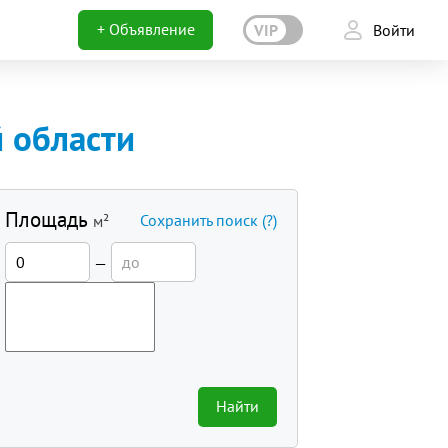
+ Объявление
VIP
Войти
 области
Площадь
Сохранить поиск
(?)
м²
—
Найти