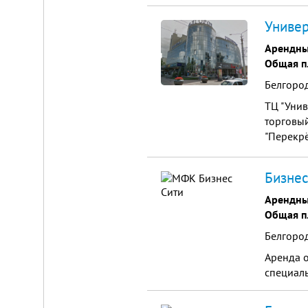
Универ
Арендны
Общая п
Белгород
ТЦ "Унив
торговый
"Перекрё
месторас
Бизнес
Арендны
Общая п
Белгород
Аренда о
специал