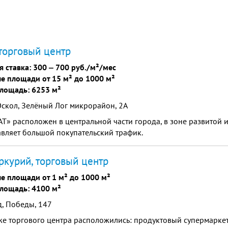
 торговый центр
я ставка:
300
‒
700 руб./м²/мес
е площади от 15 м² до 1000 м²
лощадь: 6253 м²
скол, Зелёный Лог микрорайон, 2А
Т» расположен в центральной части города, в зоне развитой 
вляет большой покупательский трафик.
курий, торговый центр
е площади от 1 м² до 1000 м²
лощадь: 4100 м²
, Победы, 147
же торгового центра расположились: продуктовый супермарке