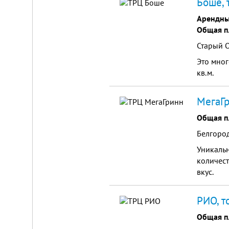
Боше, 
Арендны
Общая п
Старый О
Это мно
кв.м.
МегаГр
Общая п
Белгород
Уникальн
количест
вкус.
РИО, т
Общая п