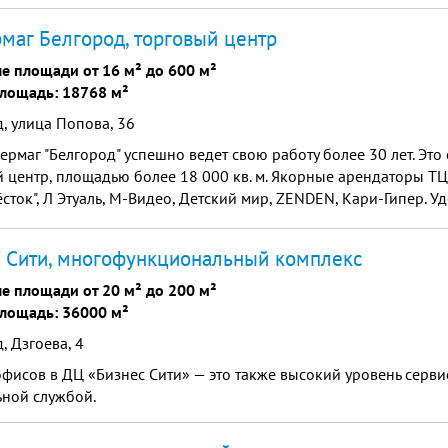
маг Белгород, торговый центр
е площади от 16 м² до 600 м²
лощадь: 18768 м²
, улица Попова, 36
ермаг "Белгород" успешно ведет свою работу более 30 лет. Эт
 центр, площадью более 18 000 кв. м. Якорные арендаторы ТЦ
сток", Л Этуаль, М-Видео, Детский мир, ZENDEN, Кари-Гипер. У
положение позволяет без труда подъехать к Торговому цент...
 Сити, многофункциональный комплекс
е площади от 20 м² до 200 м²
лощадь: 36000 м²
, Дзгоева, 4
фисов в ДЦ «Бизнес Сити» — это также высокий уровень серв
ьной службой.