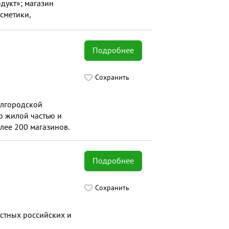
дукт»; магазин
сметики,
агазин подарков и
ивермаг распродаж
 (все по одной
Подробнее
одежды, парфюмерии,
Сохранить
Белгородской
о жилой частью и
лее 200 магазинов.
Подробнее
Сохранить
стных российских и