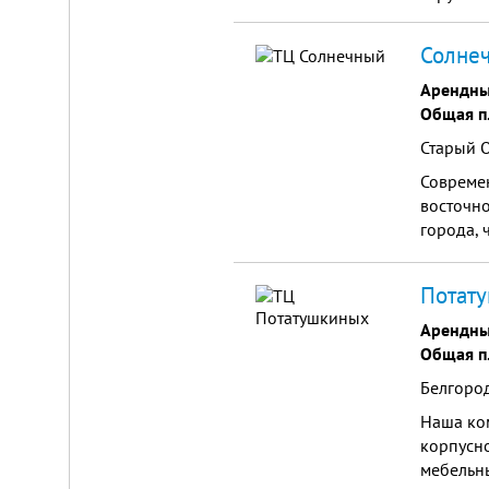
от
г.
Новосибирска,
Солнеч
с.
Плотниково.
Арендны
Реклама
Общая п
здесь
Старый О
Совреме
восточно
города, 
интенси
Потату
Арендны
Общая п
Белгород
Наша ко
корпусно
мебельны