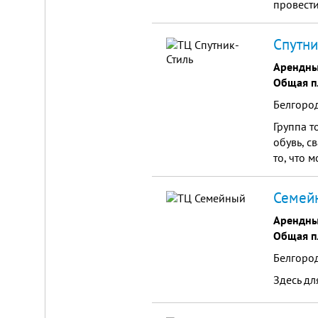
провести
Спутни
Арендны
Общая п
Белгород
Группа т
обувь, с
то, что 
Семейн
Арендны
Общая п
Белгород
Здесь дл