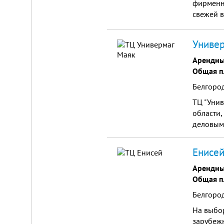
фирменн
свежей в
парфюмер
сувениро
Универ
брендово
цене); т
Арендны
товаров 
Общая п
Складской
Белгород
комплекс
2200
ТЦ "Унив
м²
области,
Продам
деловым 
современный
многофункциональный
производственно-
Енисей
складской
комплекс
Арендны
2200
Общая п
м²,
земля
Белгород
в
собственности.
На выбор
20
км
зарубеж