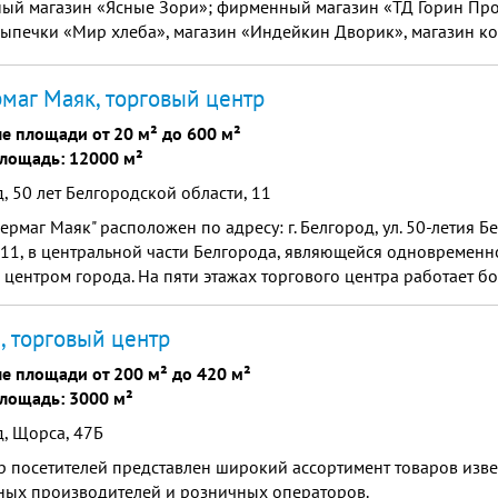
ый магазин «Ясные Зори»; фирменный магазин «ТД Горин Про
ыпечки «Мир хлеба», магазин «Индейкин Дворик», магазин ко
ии, бытовой химии «Семь дней»; магазин «Суши на вынос», м
в, магазины одежды, отдел зоотоваров и др. На 2 этаже – ун
маг Маяк, торговый центр
й одежды по доступным ценам «Фамилия», магазин «Fix price»
уристическое агентство «Coral Travel», магазины по продаже 
е площади от 20 м² до 600 м²
для рукоделия, спортивного питания.
лощадь: 12000 м²
, 50 лет Белгородской области, 11
ермаг Маяк" расположен по адресу: г. Белгород, ул. 50-летия 
 11, в центральной части Белгорода, являющейся одновременн
центром города. На пяти этажах торгового центра работает бо
, торговый центр
е площади от 200 м² до 420 м²
лощадь: 3000 м²
, Щорса, 47Б
 посетителей представлен широкий ассортимент товаров изве
ных производителей и розничных операторов.