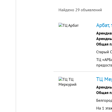
Найдено
29
объявлений
Площадка
Арбат,
для
ЛЮБОГО
Арендна
бизнеса!
Арендны
ВНИМАНИЕ!
Общая п
Готовый
к
Старый О
заезду
комплекс
ТЦ «АРБА
в
предоста
Калуге.
Вся
инфраструктура,
ТЦ Мер
собственная
огороженная
Арендны
территория,
охрана,
Общая п
рекреационная
зона.
Белгород
Удобная
логистика.
На 1 эта