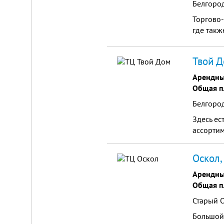
Белгород
Торгово-
где такж
Твой Д
Арендны
Общая п
Белгород
Здесь ес
ассортим
Оскол,
Арендны
Общая п
Старый О
Большой 