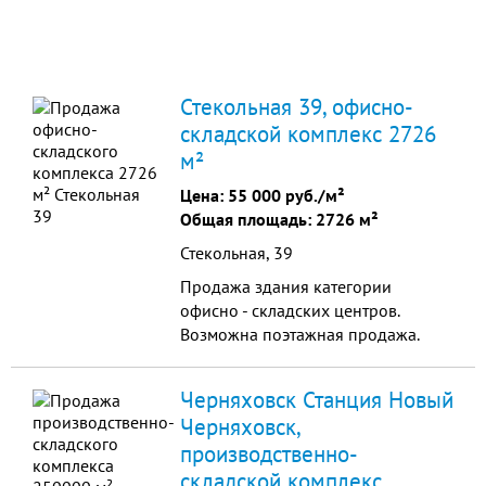
Стекольная 39, офисно-
складской комплекс 2726
м²
Цена:
55 000 руб./м²
Общая площадь: 2726 м²
Стекольная, 39
Продажа здания категории
офисно - складских центров.
Возможна поэтажная продажа.
Офисы класса "В" (мощность 25 кВт),
телефон. интернет, все
Черняховск Станция Новый
коммуникации. В составе зд
Черняховск,
производственно-
складской комплекс