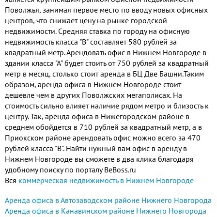
много окон – очень светлое.
Поволжья, занимая первое место по вводу новых офисных
Высота потолка 2,85 м. Сделаны
центров, что снижает цену на рынке городской
два отдельных с/у...
недвижимости. Средняя ставка по городу на офисную
недвижимость класса "B" составляет 580 рублей за
квадратный метр. Арендовать офис в Нижнем Новгороде в
здании класса "А" будет стоить от 750 рублей за квадратный
метр в месяц, столько стоит аренда в БЦ Две Башни.Таким
образом, аренда офиса в Нижнем Новгороде стоит
дешевле чем в других Поволжских мегаполисах. На
стоимость сильно влияет наличие рядом метро и близость к
центру. Так, аренда офиса в Нижегородском районе в
среднем обойдется в 710 рублей за квадратный метр, а в
Приокском районе арендовать офис можно всего за 470
рублей класса "В". Найти нужный вам офис в аренду в
Нижнем Новгороде вы сможете в два клика благодаря
удобному поиску по порталу BeBoss.ru
Вся
коммерческая недвижимость в Нижнем Новгороде
Аренда офиса в Автозаводском районе Нижнего Новгорода
Аренда офиса в Канавинском районе Нижнего Новгорода