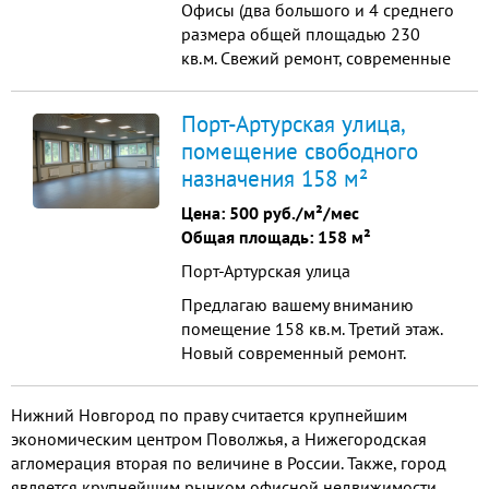
Офисы (два большого и 4 среднего
размера общей площадью 230
кв.м. Свежий ремонт, современные
бытовые условия, телефоны,
интернет (надёжного провайдера)
Порт-Артурская улица,
удобный подъез
помещение свободного
назначения 158 м²
Цена:
500 руб./м²/мес
Общая площадь: 158 м²
Порт-Артурская улица
Предлагаю вашему вниманию
помещение 158 кв.м. Третий этаж.
Новый современный ремонт.
Планировка свободная. По
желанию арендатора возможна
Нижний Новгород по праву считается крупнейшим
установка перегородок.
экономическим центром Поволжья, а Нижегородская
Установлены системы вентиляции,
агломерация вторая по величине в России. Также, город
кондиционирования. В помещении
является крупнейшим рынком офисной недвижимости