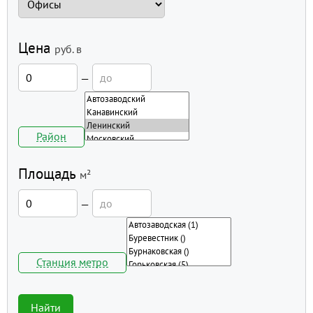
Цена
руб.
в
—
Район
Площадь
м²
—
Станция метро
Найти