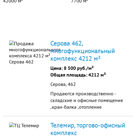
42000 м²
7700 м²
Серова 462,
многофункциональный
комплекс 4212 м²
Цена:
8 500 руб./м²
Общая площадь: 4212 м²
Серова, 462
Продаются производственно -
складские и офисные помещения
,кран-балка ,отопление
свое,свет,коммуникации
,котельная. 35 миллионов.
Телемир, торгово-офисный
Рассмотрю любые предложения.
комплекс
Собственник - юр.лицо. Возможен