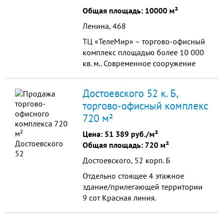
торг. Срочно!!!!
Общая площадь: 10000 м²
Ленина, 468
ТЦ «ТелеМир» – торгово-офисный
комплекс площадью более 10 000
кв. м.. Современное сооружение
оснащено всем необходимым - все
коммуникации, развитая
Достоевского 52 к. Б,
инфраструктура, ...
торгово-офисный комплекс
720 м²
Цена:
51 389 руб./м²
Общая площадь: 720 м²
Достоевского, 52 корп. Б
Отдельно стоящее 4 этажное
здание/прилегающей территории
9 cот Красная линия.
Собственность.