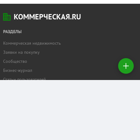
КОММЕРЧЕСКАЯ.RU
РАЗДЕЛЫ
Коммерческая недвижимость
Добавить
Заявки на покупку
недвижимость
Сообщество
Бизнес-журнал
Создать
заявку на
Статьи пользователей
покупку
ПРОЕКТЫ
Задать вопрос
Рейтинг торговых центров
Календарь мероприятий
Бизнес
КОММЕРЧЕСКАЯ.RU