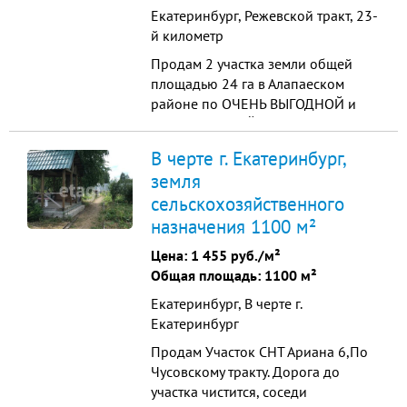
Екатеринбург, Режевской тракт, 23-
й километр
Продам 2 участка земли общей
площадью 24 га в Алапаеском
районе по ОЧЕНЬ ВЫГОДНОЙ и
ОПТИМАЛЬНОЙ цене(направление
в сторону Режевского тракта).От
В черте г. Екатеринбург,
Артемовска 18 км от
земля
Екатеринбурга примерно 110 км.
сельскохозяйственного
Ориентир село Деево и курорт
"Самоцвет". Кадастровый
назначения 1100 м²
номер:66:01:3. Сами участки
Цена:
1 455 руб./м²
ровные, не резаные, име...
Общая площадь: 1100 м²
Екатеринбург, В черте г.
Екатеринбург
Продам Участок СНТ Ариана 6,По
Чусовскому тракту. Дорога до
участка чистится, соседи