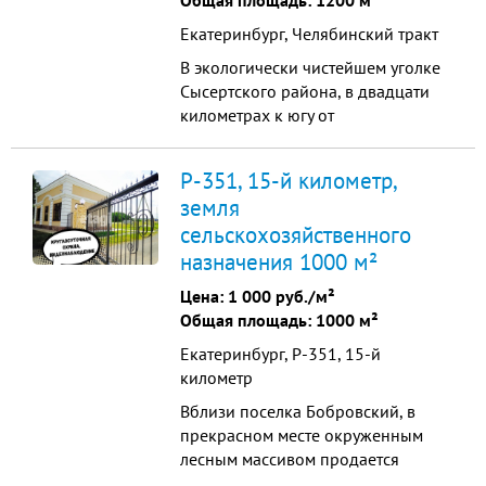
Общая площадь: 1200 м²
электроснабжение 220/380В; -
Екатеринбург, Челябинский тракт
имеется возм...
В экологически чистейшем уголке
Сысертского района, в двадцати
километрах к югу от
Екатеринбурга, на окраине
активно застраивающейся
Р-351, 15-й километр,
д.Шайдурово, в сосновом бору
земля
предлагается земельный Участок
сельскохозяйственного
для жилой застройки.
Коммуникации: - обустроена
назначения 1000 м²
дорога; - электроснабжение
Цена:
1 000 руб./м²
220/380В; - имеется возможность ...
Общая площадь: 1000 м²
Екатеринбург, Р-351, 15-й
километр
Вблизи поселка Бобровский, в
прекрасном месте окруженным
лесным массивом продается
земельный участок в новом