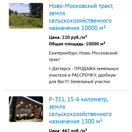
сотки. Расположен на пересечении
Ново-Московский тракт,
улиц Ленина и Спортивная.
земля
Коммуникации: - Вода Центральная
сельскохозяйственного
- Канализация Центральная -
Электричество 100 кВт - Газ
назначения 10000 м²
подведён По ГПЗУ пятно
Цена:
220 руб./м²
застройки без...
Общая площадь: 10000 м²
Екатеринбург, Ново-Московский
тракт
г. Дегтярск - ПРОДАЖА земельных
участков в РАССРОЧКУ, удобную
для Вас!!! Земельный участок
подходит под низкий процент
льготной СЕЛЬСКОЙ ИПОТЕКИ (от
Р-351, 15-й километр,
2,7%) Возможно деление/
земля
межевание на небольшие участки:
сельскохозяйственного
6 - 8 - 15 - 20 соток (разные
варианты) На участках: 1) Есть
назначения 1300 м²
линия электро передач
Цена:
462 руб./м²