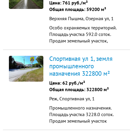
жилом массиве, граничит с лесом -
Цена:
761 руб./м²
редкое сочетание природы и
Общая площадь: 59200 м²
городской инфраструктуры.
Верхняя Пышма, Озерная ул, 1
Преимущества локации: - Пла...
Особо охраняемых территорий.
Площадь участка 592.0 соток.
Продам земельный участок,
расположенный в 27 км от центра
Екатеринбурга. Категория земель:
Спортивная ул 1, земля
земли особо охраняемых
промышленного
территорий и объектов; вид
назначения 322800 м²
разрешенного использования:
туристическое обслуживание.
Цена:
62 руб./м²
Возможна постройка санатория,
Общая площадь: 322800 м²
туристической б...
Реж, Спортивная ул, 1
Промышленного назначения.
Площадь участка 3228.0 соток.
Продам земельный участок
(коммерческого назначения) 32