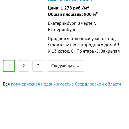
садоводства и огородничества.
Цена:
1 278 руб./м²
Живописна...
Общая площадь: 900 м²
Екатеринбург, В черте г.
Екатеринбург
Продается отличный участок под
строительство загородного дома!!!
9,13 соток. СНТ Янтарь -5. Закрытая
территория с одним въездом,
ворота с электроприводом. Дороги
1
2
3
Следующая →
чистятся после каждого снегопада,
мусор вывозится ежедневно.
Взносы за год 5т.р. Удобное
Вся
коммерческая недвижимость в Свердловской области
местоположение - выезд на
Сибирский тракт (дублер...