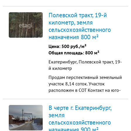
дома. Рядом с лесом, с речкой, с
озером. Для ценителей загородной
Полевской тракт, 19-й
жизни, для тех, кто ищет
километр, земля
спокойствие и уют. Расположен в
сельскохозяйственного
40 км от центра Екатеринбурга.
Участок правильной формы. Вы
назначения 800 м²
получите кусочек своего леса,г...
Цена:
500 руб./м²
Общая площадь: 800 м²
Екатеринбург, Полевской тракт, 19-
й километр
Продам перспективный земельный
участок 8,14 соток. Участок
расположен в СОТ Контакт на юго-
востоке села Кунгурка в
Ревдинском районе. Участок
В черте г. Екатеринбург,
размежеван, документы в порядке,
земля
один взрослый собственник.
сельскохозяйственного
Разрешенное использование
земельного участка : для ведения
назначения 900 м²