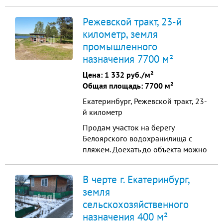
проживают круглогодично.От Меги
15 минут езды по живописной
Режевской тракт, 23-й
хорошей дороге, всегда без
километр, земля
пробок,есть заезд с ЕКАДа. Тихое
промышленного
спокойное место, не далеко
Чусовское озеро,красивейший лес!
назначения 7700 м²
11 соток, участок разработан . На
Цена:
1 332 руб./м²
у...
Общая площадь: 7700 м²
Екатеринбург, Режевской тракт, 23-
й километр
Продам участок на берегу
Белоярского водохранилища с
пляжем. Доехать до объекта можно
через г. Березовский / Сарапулка /
Белоярская зона отдыха. Свежий
В черте г. Екатеринбург,
воздух, рыбалка, лесной массив.
земля
Идеально подойдет под базу
сельскохозяйственного
отдыха. На земельном участке
имеется электричество, скважина,
назначения 400 м²