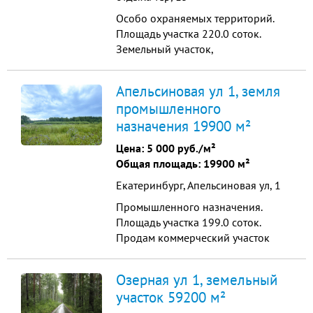
Особо охраняемых территорий.
Площадь участка 220.0 соток.
Земельный участок,
расположенный в Белоярской
зоне отдыха, общей площадью 2,2
Апельсиновая ул 1, земля
Га. Виды разрешенного
промышленного
использования – под
назначения 19900 м²
строительство базы отдыха.
Кадастровый номер:
Цена:
5 000 руб./м²
66:35::0221001:2. Участок
Общая площадь: 19900 м²
правильной прямоугольной
Екатеринбург, Апельсиновая ул, 1
формы, расположен в живоп...
Промышленного назначения.
Площадь участка 199.0 соток.
Продам коммерческий участок
1,99 га в жилом комплексе
«Совушки», Екатеринбург.
Озерная ул 1, земельный
Кадастровый номер:
участок 59200 м²
66:41:0000000:205351. Участок в