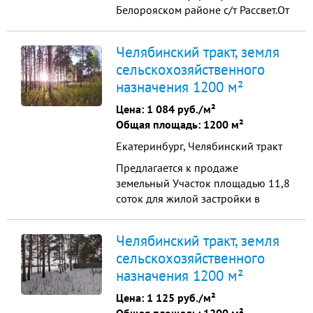
Белорояском районе с/т Рассвет.От
Екатеринбурга мин 20 на машине.
Земля сельскохозяйственного
Челябинский тракт, земля
назначения для коллективного
сельскохозяйственного
садоводства.На участке стоит
назначения 1200 м²
дом,сарай теплица,под
восстановление или снос и можно
Цена:
1 084 руб./м²
построить что хотите именно
Общая площадь: 1200 м²
вы.Земля н...
Екатеринбург, Челябинский тракт
Предлагается к продаже
земельный Участок площадью 11,8
соток для жилой застройки в
двадцати километрах к югу от
Екатеринбурга, на окраине
Челябинский тракт, земля
соснового бора, в активно
сельскохозяйственного
застраивающейся д.Шайдурово
назначения 1200 м²
Сысертского района.
Коммуникации: - обустроена
Цена:
1 125 руб./м²
дорога к участку; -