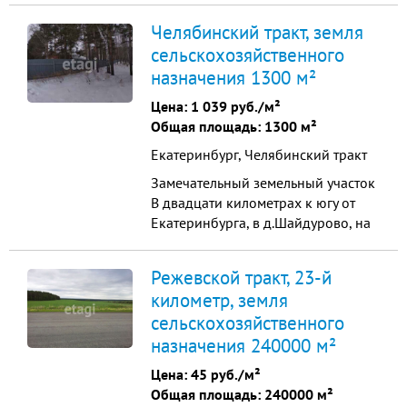
развивающемся дачном посёлке
Челябинский тракт, земля
«Расторгуевъ». Участок находится
сельскохозяйственного
на возвышенности, с прекрасными
назначения 1300 м²
видовыми характеристиками ка на
сам посёлок, так и на окрестности.
Цена:
1 039 руб./м²
Участок правильной прямоугольн...
Общая площадь: 1300 м²
Екатеринбург, Челябинский тракт
Замечательный земельный участок
В двадцати километрах к югу от
Екатеринбурга, в д.Шайдурово, на
окраине соснового бора
предлагается к продаже
Режевской тракт, 23-й
земельный участок площадью
километр, земля
12,72 соток под индивидуальную
сельскохозяйственного
жилую застройку. Участок
правильной прямоугольной
назначения 240000 м²
формы, имеются подъездные пути,
Цена:
45 руб./м²
электричество подв...
Общая площадь: 240000 м²