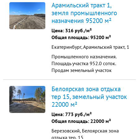
размежован, вдоль дороги около
Арамильский тракт 1,
поселка Большие Брусяны, по
земля промышленного
Каменск-Уральскому направлению
назначения 95200 м²
30 минут. Участок вдоль дороги, что
позволяет сделать отличный
Цена:
316 руб./м²
коттеджный поселок.Зем...
Общая площадь: 95200 м²
Екатеринбург, Арамильский тракт, 1
Промышленного назначения.
Площадь участка 952.0 соток.
Продам земельный участок
коммерческого назначения на
Арамильском тракте. Территория г.
Белоярская зона отдыха
Екатеринбург (земли населенных
тер 15, земельный участок
пунктов). Отличная транспортная
22000 м²
доступность. Подходит для любого
вида бизнеса. Участок расположен
Цена:
773 руб./м²
в градостроительной зоне Ц-3 ...
Общая площадь: 22000 м²
Березовский, Белоярская зона
отдыха тер, 15