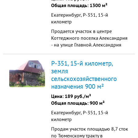
(распредел...
Общая площадь: 1300 м²
Екатеринбург, Р-351, 15-й
километр
Продается участок в центре
Коттеджного поселка Александрия
- на улице Главной. Александрия
находится в 25-ти километрах от
города. Дорога - легкая и быстрая.
Р-351, 15-й километр,
Поселок расположен в
земля
экологически чистой зоне.
сельскохозяйственного
Граничит с живописным лесом,
окружен лугами, далеко от
назначения 900 м²
транспортных развязок. Имеется
Цена:
189 руб./м²
искусстве...
Общая площадь: 900 м²
Екатеринбург, Р-351, 15-й
километр
Продам участок площадью 8,7 сток
по Тюменскому тракту в