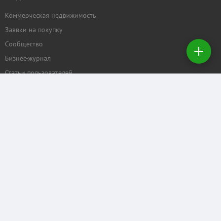
Коммерческая недвижимость
Добавить
Заявки на покупку
недвижимость
Сообщество
Бизнес-журнал
Создать
заявку на
Статьи пользователей
покупку
ПРОЕКТЫ
Задать вопрос
Рейтинг торговых центров
Календарь мероприятий
Бизнес
КОММЕРЧЕСКАЯ.RU
Отзывы о нас
Рекламные услуги
Контактные данные