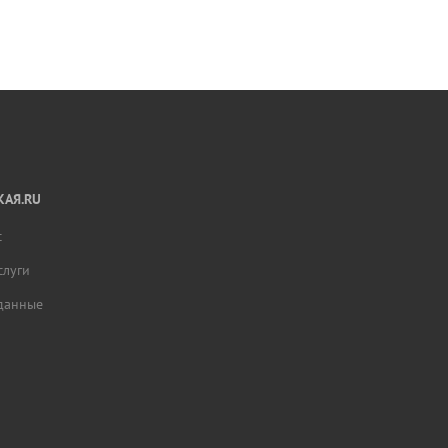
АЯ.RU
с
слуги
данные