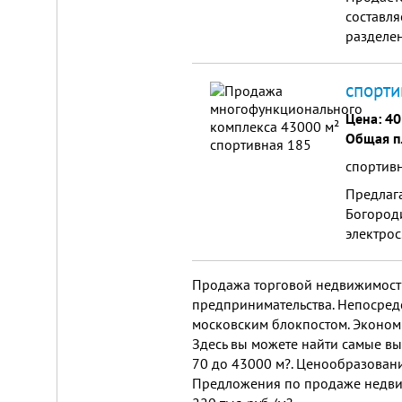
от
составля
г.
Новосибирска,
разделен
с.
располож
Плотниково.
спорти
Реклама
здесь
Цена:
40
Общая п
спортивн
Предлага
Богород
электрос
для бол
организа
Продажа торговой недвижимости
предпринимательства. Непосредс
московским блокпостом. Экономи
Здесь вы можете найти самые в
70 до 43000 м?. Ценообразовани
Предложения по продаже недвижи