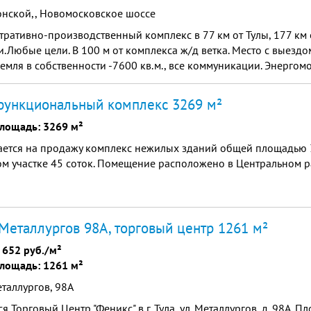
онской,, Новомосковское шоссе
ративно-производственный комплекс в 77 км от Тулы, 177 км 
и.Любые цели. В 100 м от комплекса ж/д ветка. Место с выезд
Земля в собственности -7600 кв.м., все коммуникации. Энергом
функциональный комплекс 3269 м²
лощадь: 3269 м²
ется на продажу комплекс нежилых зданий общей площадью 32
м участке 45 соток. Помещение расположено в Центральном р
Металлургов 98А, торговый центр 1261 м²
 652 руб./м²
лощадь: 1261 м²
таллургов, 98А
я Торговый Центр "Феникс" в г. Тула, ул. Металлургов, д. 98А. 