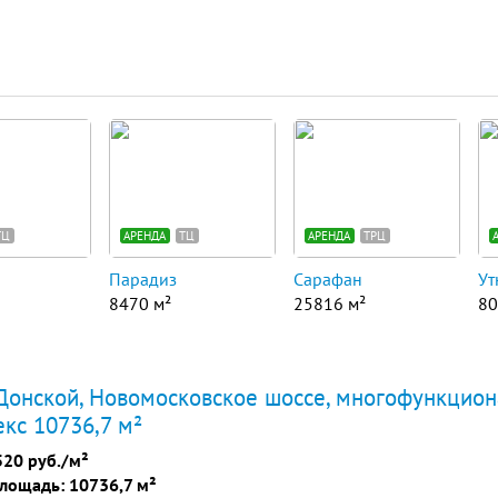
ТЦ
АРЕНДА
ТЦ
АРЕНДА
ТРЦ
Парадиз
Сарафан
Ут
8470 м²
25816 м²
80
Донской, Новомосковское шоссе, многофункцио
кс 10736,7 м²
520 руб./м²
лощадь: 10736,7 м²