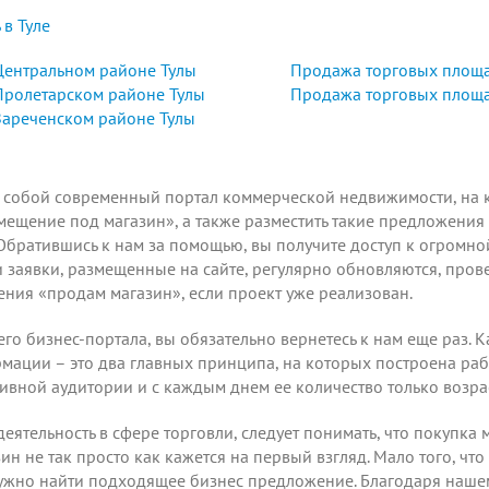
в Туле
Центральном районе Тулы
Продажа торговых площа
Пролетарском районе Тулы
Продажа торговых площа
Зареченском районе Тулы
т собой современный портал коммерческой недвижимости, на к
мещение под магазин», а также
разместить
такие предложения 
Обратившись к нам за помощью, вы получите доступ к огромн
аявки, размещенные на сайте, регулярно обновляются, проверя
ния «продам магазин», если проект уже реализован.
го бизнес-портала, вы обязательно вернетесь к нам еще раз. К
ации – это два главных принципа, на которых построена рабо
тивной аудитории и с каждым днем ее количество только возрас
ятельность в сфере торговли, следует понимать, что покупка 
азин не так просто как кажется на первый взгляд. Мало того, ч
 нужно найти подходящее бизнес предложение. Благодаря наш