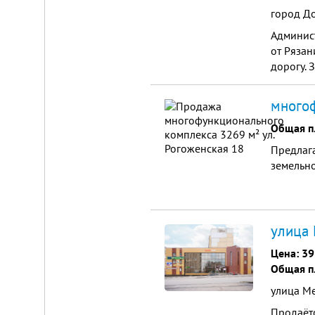
город Д
Админист
от Рязан
дорогу. 
много
Складской
комплекс
Общая п
2200
Предлага
м²
земельно
Продам
современный
многофункциональный
производственно-
складской
улица 
комплекс
2200
м²,
Цена:
39
земля
Общая п
в
собственности.
улица Ме
20
км
Продаётс