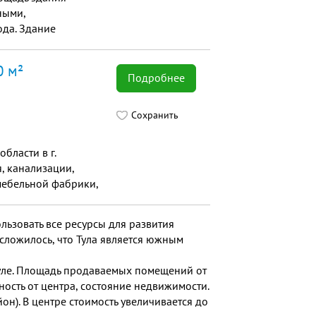
ными,
ода. Здание
0 м²
Подробнее
Сохранить
бласти в г.
, канализации,
,мебельной фабрики,
но-складскаой
ьзовать все ресурсы для развития
сложилось, что Тула является южным
уле. Площадь продаваемых помещений от
ость от центра, состояние недвижимости.
н). В центре стоимость увеличивается до