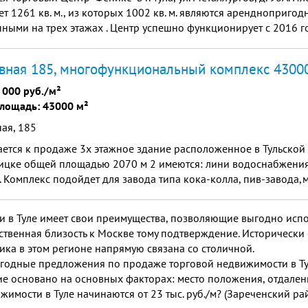
ет 1261 кв. м., из которых 1002 кв. м. являются аренднопригод
ными на трех этажах . Центр успешно функционирует с 2016 г
ено в Пролетарском районе г. Тулы, что обеспечивает вы...
вная 185, многофункциональный комплекс 4300
 000 руб./м²
лощадь: 43000 м²
ая, 185
ется к продаже 3х этажное здание расположенное в Тульской о
ицке общей площадью 2070 м 2 имеются: лини водоснабжения
. Комплекс подойдет для завода типа кока-колла, пив-завода
ьшого торгового комплекса,позволяет площадь для перевалоч
ции(болшегрузных авто) и многое другое
 в Туле имеет свои преимущества, позволяющие выгодно испол
твенная близость к Москве тому подтверждение. Исторически 
ка в этом регионе напрямую связана со столичной.
ыгодные предложения по продаже торговой недвижимости в Т
е основано на основных факторах: место положения, отдаленн
мости в Туле начинаются от 23 тыс. руб./м? (Зареченский райо