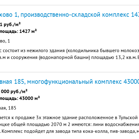
охово 1, производственно-складской комплекс 14
1 руб./м²
лощадь: 1427 м²
во, 1
с состоит из нежилого здания (холодильника бывшего молоко
в.м и сооружения (водонапорной башни) площадью 13,2 кв.м. 
вная 185, многофункциональный комплекс 4300
 000 руб./м²
лощадь: 43000 м²
ая, 185
ется к продаже 3х этажное здание расположенное в Тульской о
ицке общей площадью 2070 м 2 имеются: лини водоснабжения
. Комплекс подойдет для завода типа кока-колла, пив-завода
ьшого торгового комплекса,позволяет площадь для перевалоч