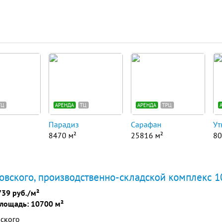
ТЦ
АРЕНДА
ТЦ
АРЕНДА
ТРЦ
Парадиз
Сарафан
Ут
8470 м²
25816 м²
80
овского, производственно-складской комплекс 1
739 руб./м²
лощадь: 10700 м²
вского