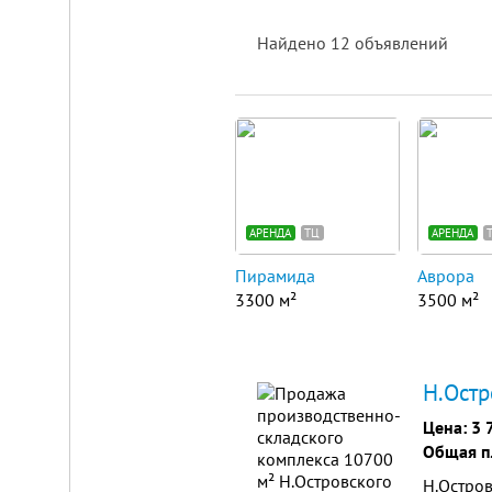
Найдено
12
объявлений
Площадка
для
ЛЮБОГО
бизнеса!
ВНИМАНИЕ!
Готовый
к
АРЕНДА
ТЦ
АРЕНДА
заезду
комплекс
Пирамида
Аврора
в
Калуге.
3300 м²
3500 м²
Вся
инфраструктура,
собственная
огороженная
территория,
Н.Остр
охрана,
рекреационная
Цена:
3 
зона.
Общая п
Удобная
логистика.
Н.Остро