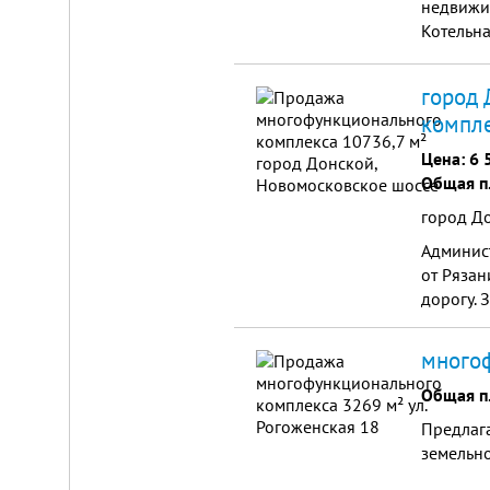
недвижим
Котельна
155 кв.м
город 
компле
Цена:
6 
Общая п
город Д
Админист
от Рязан
дорогу. 
много
Общая п
Предлага
земельно