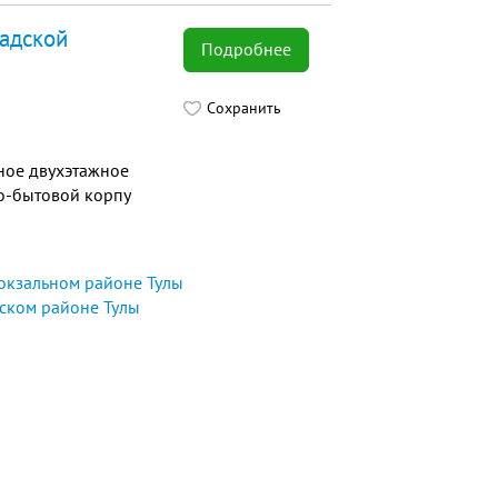
ладской
Подробнее
Сохранить
ное двухэтажное
но-бытовой корпу
окзальном районе Тулы
ском районе Тулы