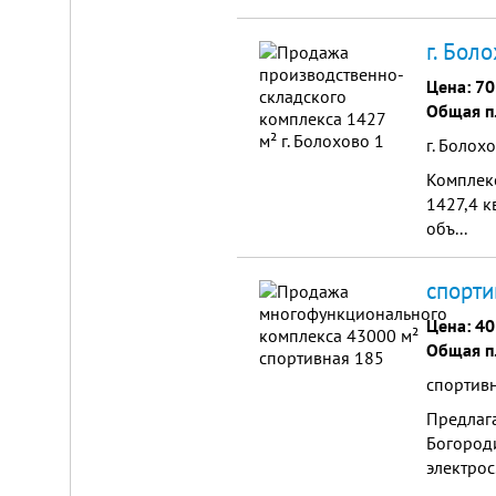
г. Бол
Цена:
70
Общая п
г. Болохо
Комплек
1427,4 к
объ...
спорти
Цена:
40
Общая п
спортивн
Предлага
Богород
электрос
для бол