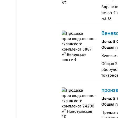
Здравств
имеет 4 
м2. О
Веневс
Цена:
5 
Складской
Общая п
комплекс
2200
Веневск
м²
Общая S 
Продам
оборудов
современный
многофункциональный
токарное
производственно-
складской
комплекс
произв
2200
м²,
Цена:
5 
земля
в
Общая п
собственности.
20
Предлага
км