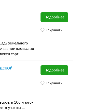
Подробнее
Сохранить
щадь земельного
ое здание площадью
можен торг.
адской
Подробнее
Сохранить
ское, в 100 м юго-
го участка ...