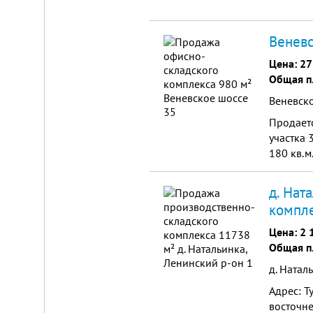
Веневс
Цена:
27
Общая п
Веневск
Продаетс
участка 
180 кв.м
д. Нат
компле
Цена:
2 
Общая п
д. Натал
Адрес: Т
восточне