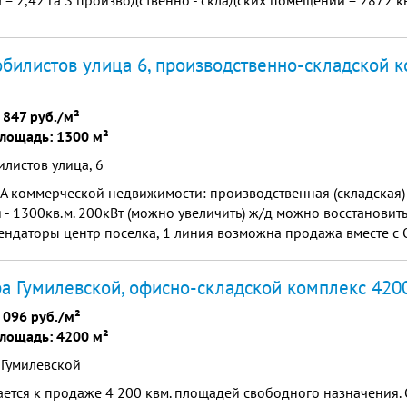
а = 2,42 га S производственно - складских помещений = 2872 кв
билистов улица 6, производственно-складской 
 847 руб./м²
лощадь: 1300 м²
листов улица, 6
коммерческой недвижимости: производственная (складская) ба
 - 1300кв.м. 200кВт (можно увеличить) ж/д можно восстановит
ендаторы центр поселка, 1 линия возможна продажа вместе с 
. (торг)
а Гумилевской, офисно-складской комплекс 420
 096 руб./м²
лощадь: 4200 м²
 Гумилевской
ется к продаже 4 200 квм. площадей свободного назначения.