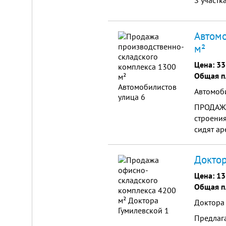
S участк
от
г.
Новосибирска,
с.
Автомо
Плотниково.
м²
Реклама
здесь
Цена:
33
Общая п
Автомоби
ПРОДАЖА 
строения
сидят ар
44млн.руб
Доктор
Цена:
13
Общая п
Доктора
Предлага