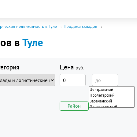
рческая недвижимость в Туле
Продажа складов
дов в
Туле
тегория
Цена
руб.
—
Район