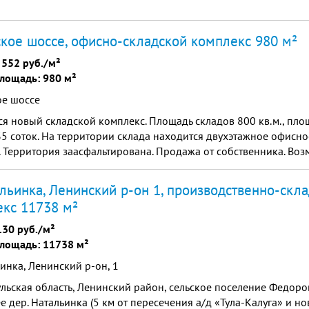
кое шоссе, офисно-складской комплекс 980 м²
 552 руб./м²
лощадь: 980 м²
ое шоссе
я новый складской комплекс. Площадь складов 800 кв.м., пло
35 соток. На территории склада находится двухэтажное офисн
. Территория заасфальтирована. Продажа от собственника. Воз
альинка, Ленинский р-он 1, производственно-скл
кс 11738 м²
130 руб./м²
лощадь: 11738 м²
ьинка, Ленинский р-он, 1
ульская область, Ленинский район, сельское поселение Федоров
е дер. Натальинка (5 км от пересечения а/д «Тула-Калуга» и ново