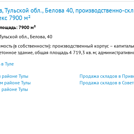
ции(болшегрузных авто) и многое другое
ев, Тульской обл., Белова 40, производственно-ск
кс 7900 м²
лощадь: 7900 м²
 Тульской обл., Белова, 40
ость (в собственности): производственный корпус – капиталь
тонное здание, общая площадь 4 719,3 кв. м; административ
в Туле
 районе Тулы
Продажа складов в Прив
м районе Тулы
Продажа складов в Совет
 районе Тулы