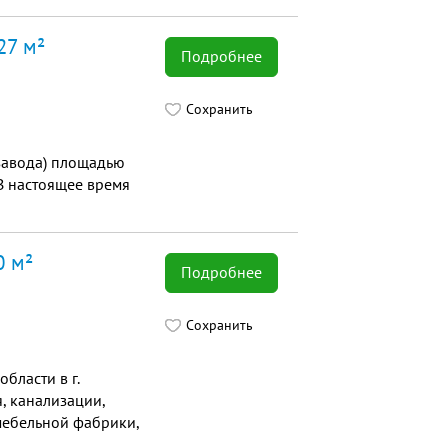
27 м²
Подробнее
Сохранить
завода) площадью
В настоящее время
0 м²
Подробнее
Сохранить
бласти в г.
, канализации,
,мебельной фабрики,
но-складскаой