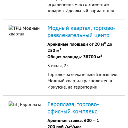
ограниченным ассортиментом
товаров. Идеальный вариант для
открытия небольшого магазина –
бакалея, товары для мужчин и
Модный квартал, торгово-
женщин, парфюмерия и косметика.
развлекательный центр
Есть все необходимое для
возможности обеспечить жителей
Арендные площади от 20 м² до
товарами ежедневного спроса.
250 м²
Общая площадь: 38700 м²
3 июля, 25
Торгово-развекательный комплекс
Модный квартал»расположен в
Иркутске, на территории
музейного комплекса под
открытым небом «Иркутская
Европлаза, торгово-
слобода»
офисный комплекс
Арендная ставка:
600
‒
1
200 руб./м²/мес