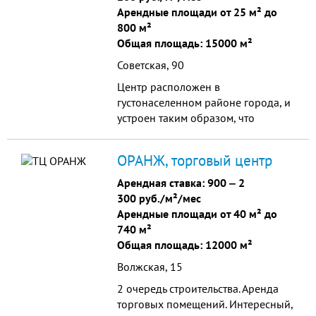
Арендные площади от 25 м² до
800 м²
Общая площадь: 15000 м²
Советская, 90
Центр расположен в
густонаселенном районе города, и
устроен таким образом, что
обеспечить максимальный
комфорт в работе съемщиков
ОРАНЖ, торговый центр
помещений.
Арендная ставка:
900
‒
2
300 руб./м²/мес
Арендные площади от 40 м² до
740 м²
Общая площадь: 12000 м²
Волжская, 15
2 очередь строительства. Аренда
торговых помещений. Интересный,