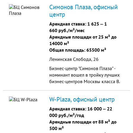
инфраструктуры является деловым
Симонов Плаза, офисный
центром в Южном округе Москвы.
центр
Арендная ставка:
1 625
‒
1
660 руб./м²/мес
Арендные площади от 25 м² до
14000 м²
Общая площадь: 65500 м²
Ленинская Слобода, 26
Бизнес-центр "Симонов Плаза" -
номинант вошел в тройку лучших
бизнес-центров Москвы класса B.
Является частью Делового
квартала "Симоновский".
W-Plaza, офисный центр
Арендная ставка:
16 000
‒
22
000 руб./м²/год
Арендные площади от 88 м² до
500 м²