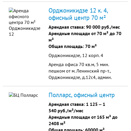
фасады, выполненные из красного
Орджоникидзе 12 к. 4,
кирпича, эффектно смотрятся на
офисный центр 70 м²
фоне индустриального пейзажа
этой местности.
Арендная ставка:
90 000 руб./мес
Арендные площади от 70 м² до 70
м²
Общая площадь: 70 м²
Орджоникидзе, 12 корп. 4
Аренда офиса 70 кв.м, 5 мин.
пешком от м. Ленинский пр-т.,
Орджоникидзе, д.12с4, админ.
здание, пропускная сис-ма,
парковка, с/у на этаже, готов к
Полларс, офисный центр
въезду, УСНО, 25 налоговая,
субаренда, собственник, 90000
Арендная ставка:
1 125
‒
1
руб/мес, КУ - 4000р
540 руб./м²/мес
Арендные площади от 165 м² до
2408 м²
Общая площадь: 60000 м²