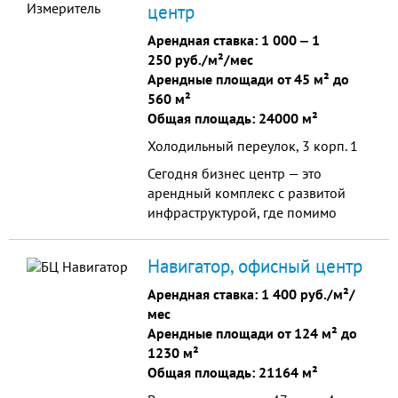
центр
комиссии.27786
Арендная ставка:
1 000
‒
1
250 руб./м²/мес
Арендные площади от 45 м² до
560 м²
Общая площадь: 24000 м²
Холодильный переулок, 3 корп. 1
Сегодня бизнес центр — это
арендный комплекс с развитой
инфраструктурой, где помимо
просторных офисов предлагаются
огромные производственные
Навигатор, офисный центр
площади.
Арендная ставка:
1 400 руб./м²/
мес
Арендные площади от 124 м² до
1230 м²
Общая площадь: 21164 м²