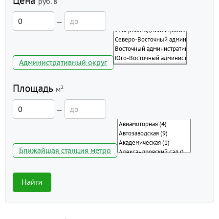
Цена
руб.
в
—
Административный округ
Площадь
м²
—
Ближайшая станция метро
Найти