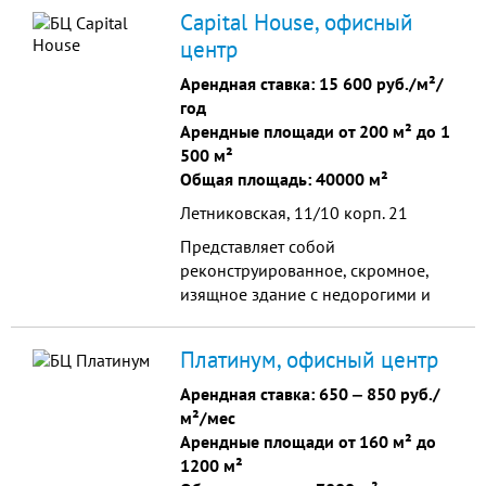
инфраструктурой и хорошей
Capital House, офисный
транспортной доступностью
центр
Арендная ставка:
15 600 руб./м²/
год
Арендные площади от 200 м² до 1
500 м²
Общая площадь: 40000 м²
Летниковская, 11/10 корп. 21
Представляет собой
реконструированное, скромное,
изящное здание с недорогими и
качественными офисами в самом
центре города, в арендную ставку
Платинум, офисный центр
которого включены все расходы и
платежи. Это отличное решение
Арендная ставка:
650
‒
850 руб./
для расположения бэк офиса или
м²/мес
старта молодой компании.
Арендные площади от 160 м² до
1200 м²