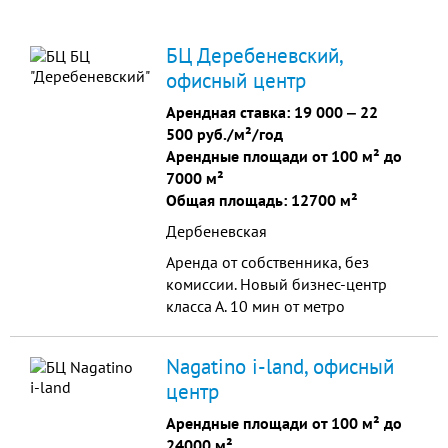
БЦ Деребеневский,
офисный центр
Арендная ставка:
19 000
‒
22
500 руб./м²/год
Арендные площади от 100 м² до
7000 м²
Общая площадь: 12700 м²
Дербеневская
Аренда от собственника, без
комиссии. Новый бизнес-центр
класса А. 10 мин от метро
Павелецкая. Арендуемая площадь –
от 100 м². Общая площадь бизнес-
Nagatino i-land, офисный
центра - 12 700 м². Подземный
центр
паркинг.
Арендные площади от 100 м² до
24000 м²