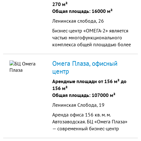
270 м²
Общая площадь: 16000 м²
Ленинская слобода, 26
Бизнес-центр «ОМЕГА-2» является
частью многофункционального
комплекса общей площадью более
200 000 кв. м, расположенного в
деловом районе столицы,
Омега Плаза, офисный
имеющем развитую ин...
центр
Арендные площади от 156 м² до
156 м²
Общая площадь: 107000 м²
Ленинская Слобода, 19
Аренда офиса 156 кв. м. м.
Автозаводская. БЦ «Омега Плаза»
— современный бизнес-центр
класса "В+" с развитой