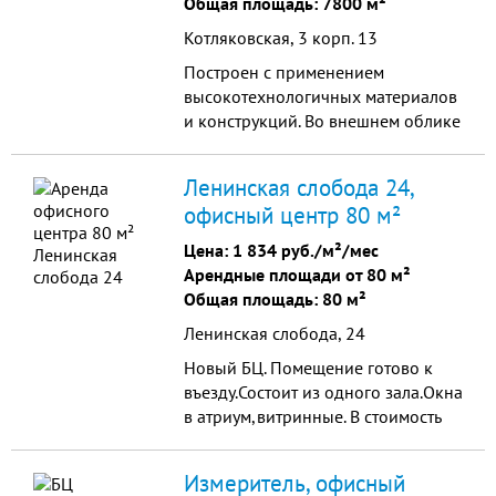
Общая площадь: 7800 м²
Котляковская, 3 корп. 13
Построен с применением
высокотехнологичных материалов
и конструкций. Во внешнем облике
здания прослеживается
главенствующий стиль "hi-tech",
Ленинская слобода 24,
солидное оформление в серых
офисный центр 80 м²
тонах, строгие прямоугольные
формы указывают на деловое
Цена:
1 834 руб./м²/мес
назначение здания.
Арендные площади от 80 м²
Общая площадь: 80 м²
Ленинская слобода, 24
Новый БЦ. Помещение готово к
въезду.Состоит из одного зала.Окна
в атриум,витринные. В стоимость
аренды входит
ндс,эксплуатация,коммуналка.Парковк
Измеритель, офисный
6000 руб/месяц.Без