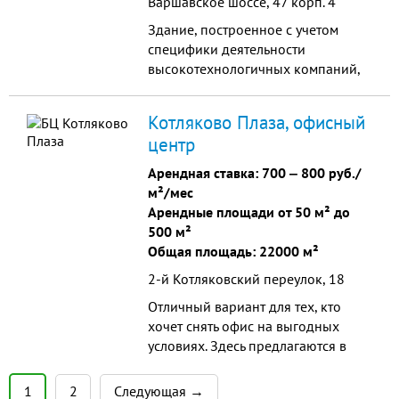
Варшавское шоссе, 47 корп. 4
Здание, построенное с учетом
специфики деятельности
высокотехнологичных компаний,
научнопроизводственных
предприятий и экспериментальных
Котляково Плаза, офисный
лабораторий.
центр
Арендная ставка:
700
‒
800 руб./
м²/мес
Арендные площади от 50 м² до
500 м²
Общая площадь: 22000 м²
2-й Котляковский переулок, 18
Отличный вариант для тех, кто
хочет снять офис на выгодных
условиях. Здесь предлагаются в
аренду недорогие офисы, а в
ставку уже включены все
1
2
Следующая →