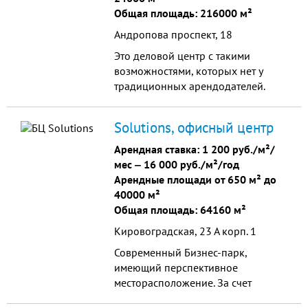
Общая площадь: 216000 м²
Андропова проспект, 18
Это деловой центр с такими
возможностями, которых нет у
традиционных арендодателей.
Компании-арендаторы могут
использовать целые пакеты
Solutions, офисный центр
инфраструктурных услуг, которые
сокращают издержки,
Арендная ставка:
1 200 руб./м²/
освобождают время для бизнеса,
мес
‒
16 000 руб./м²/год
помогают ему становиться более
Арендные площади от 650 м² до
успешным.
40000 м²
Общая площадь: 64160 м²
Кировоградская, 23 А корп. 1
Современный Бизнес-парк,
имеющий перспективное
месторасположение. За счет
собственной мощной