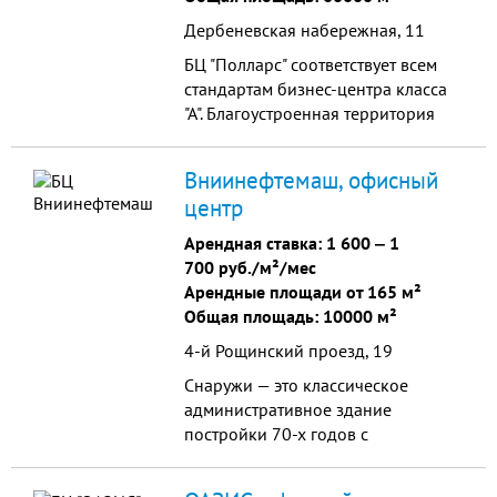
Дербеневская набережная, 11
БЦ "Полларс" соответствует всем
стандартам бизнес-центра класса
"А". Благоустроенная территория
бизнес-центра включает в себя
фонтан и несколько скверов.
Вниинефтемаш, офисный
центр
Арендная ставка:
1 600
‒
1
700 руб./м²/мес
Арендные площади от 165 м²
Общая площадь: 10000 м²
4-й Рощинский проезд, 19
Снаружи — это классическое
административное здание
постройки 70-х годов с
характерной для тех лет
аббревиатурой в названии. Однако