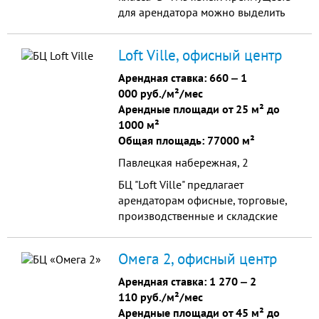
арендовать просторный офис по
для арендатора можно выделить
весьма разумной арендной ставке
следующее: презентабельная
и, кстати, при желании
входная группа с камином и зоной
Loft Ville, офисный центр
пользоваться там услугами вами
ожидания;
выбранного провайдера.
Арендная ставка:
660
‒
1
000 руб./м²/мес
Арендные площади от 25 м² до
1000 м²
Общая площадь: 77000 м²
Павлецкая набережная, 2
БЦ "Loft Ville" предлагает
арендаторам офисные, торговые,
производственные и складские
помещения, отделанные по
современным строительным
Омега 2, офисный центр
технологиям.
Арендная ставка:
1 270
‒
2
110 руб./м²/мес
Арендные площади от 45 м² до