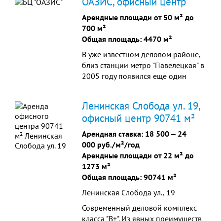
ОАЗИС, офисный центр
грамотно продуманное, идеальное
внутреннее состояние здания,
Арендные площади от 50 м² до
качество материалов отделки,
700 м²
оснащение и оборудование
Общая площадь: 4470 м²
составит конкуренцию любому
В уже известном деловом районе,
бизнес-центру класса «А»
близ станции метро "Павелецкая" в
2005 году появился еще один
офисный объект класса "B+",
получивший название — БЦ "Оазис".
Ленинская Слобода ул. 19,
Современное здание общей
офисный центр 90741 м²
площадью более 4 тысяч
квадратных метров состоит из 6
Арендная ставка:
18 500
‒
24
этажей, один из которых —
000 руб./м²/год
цокольный. Там и расположена
Арендные площади от 22 м² до
организованная специально для
1273 м²
арендаторов столовая. Также к
Общая площадь: 90741 м²
вашим услугам центральная служба
Ленинская Слобода ул., 19
reception и расположенный на
одном из этажей банкомат. В
Современный деловой комплекс
бизнес-центре "Оазис" вы можете
класса "В+". Из явных преимуществ