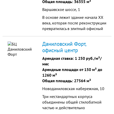
Общая площадь: 36355 м²
Варшавское шоссе, 1
В основе лежит здание начала XX
века, которая после реконструкции
превратилась в элитный офисный
комплекс класса В+. В отделке
внутреннего интерьера
Даниловский Форт,
используются эксклюзивные,
офисный центр
дорогостоящие материалы.
Арендная ставка:
1 250 руб./м²/
мес
Арендные площади от 150 м² до
1260 м²
Общая площадь: 27564 м²
Новоданиловская набережная, 10
Три нестандартных корпуса
объединены общей стилобатной
частью и действительно
напоминают крепость. Яркие