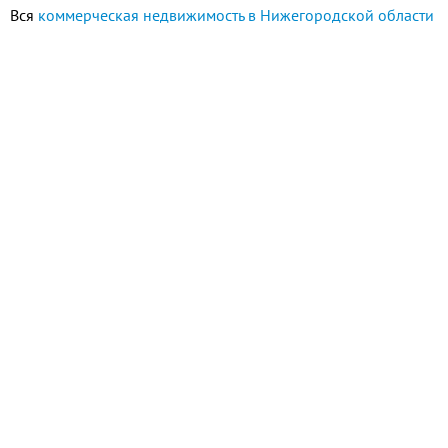
спектром товаров и услуг для всей
Вся
коммерческая недвижимость в Нижегородской области
семьи, развлекательными зонами,
кафе и ресторанами.