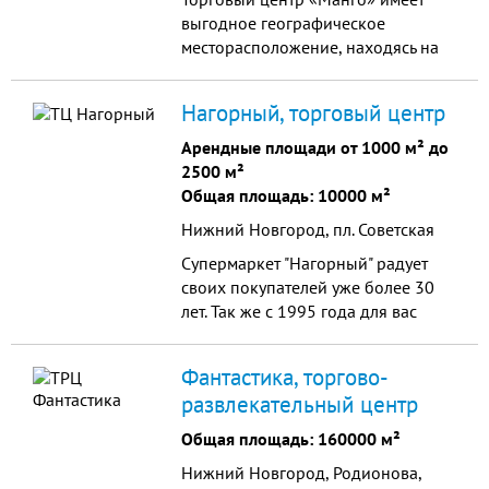
выгодное географическое
месторасположение, находясь на
одной из самых оживленных улиц
города, с хорошо развитой
Нагорный, торговый центр
инфраструктурой.
Арендные площади от 1000 м² до
2500 м²
Общая площадь: 10000 м²
Нижний Новгород, пл. Советская
Супермаркет "Нагорный" радует
своих покупателей уже более 30
лет. Так же с 1995 года для вас
работает собственный отдел
«Парфюмерия-Косметика»
Фантастика, торгово-
развлекательный центр
Общая площадь: 160000 м²
Нижний Новгород, Родионова,