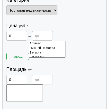
Цена
руб.
в
—
Город
Площадь
м²
—