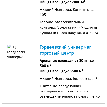
центральные отопление,
Общая площадь: 32000 м²
канализаци...
Нижний Новгород, Коминтерна,
105
Торгово-развлекательный
комплекс "Золотая миля" - один из
лучших центров покупок и отдыха
в Нижнем Новгороде. В "Золотой
миле" сосредоточено около 100
Гордеевский универмаг,
бутиков, магазинов и салонов.
торговый центр
Арендные площади от 30 м² до
300 м²
Общая площадь: 6500 м²
Нижний Новгород, Гордеевская, 2
Тщательно продуманная
планировка торгового зала и
размещение товаров помогут легко
и быстро найти нужную вещь,
определиться с моделью.