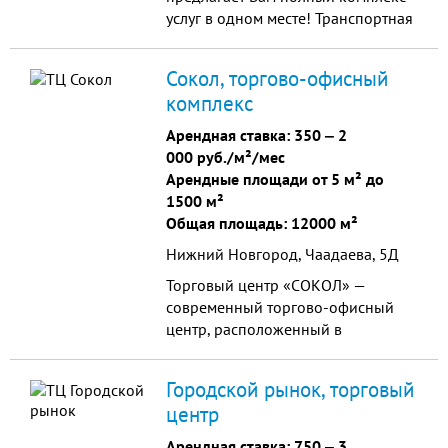
услуг в одном месте! Транспортная
доступность, продуманная
инфраструктура, богатый набор
Сокол, торгово-офисный
товаров и услуг, объединенных в
комплекс
удобный комплект делают ТЦ
«Аврора» идеальным местом для
Арендная ставка:
350
‒
2
покупки как в будние, так и в
000 руб./м²/мес
выходные дни.
Арендные площади от 5 м² до
1500 м²
Общая площадь: 12000 м²
Нижний Новгород, Чаадаева, 5Д
Торговый центр «СОКОЛ» —
современный торгово-офисный
центр, расположенный в
Московском районе г. Нижнего
Новгорода. Рядом расположен
Городской рынок, торговый
завод "Сокол", Сормовский парк
центр
Культуры и Отдыха, зоопарк
"Лимпопо" и Физкультурно-
Арендная ставка:
750
‒
3