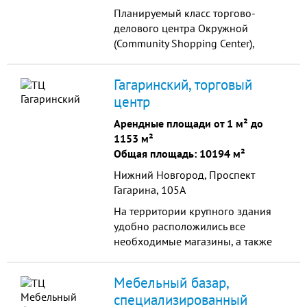
Планируемый класс торгово-
делового центра Окружной
(Community Shopping Center),
класса «средний». Пул
арендаторов в концепции ТЦ –
Гагаринский, торговый
федеральные компании и лидеры
центр
местного ритейл-рынк...
Арендные площади от 1 м² до
1153 м²
Общая площадь: 10194 м²
Нижний Новгород, Проспект
Гагарина, 105А
На территории крупного здания
удобно расположились все
необходимые магазины, а также
круглосуточный супермаркет
«SPAR», ресторан быстрого
Мебельный базар,
питания «Макдоналдс» и многое
специализированный
другое.