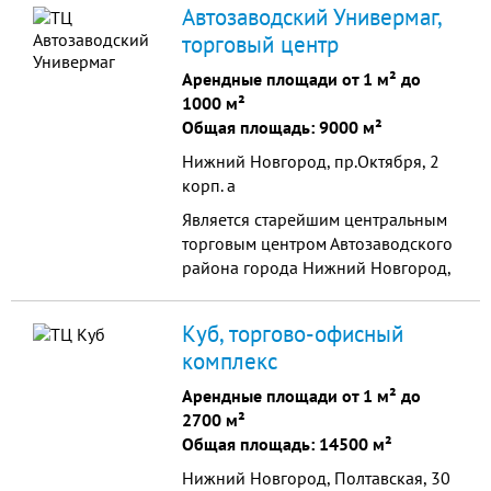
Автозаводский Универмаг,
Благодаря индивидуальному
торговый центр
подходу к каждому клиенту и
прямому интегрированному
Арендные площади от 1 м² до
взаимодействию с мировыми
1000 м²
брендами, мы предоставляем
Общая площадь: 9000 м²
нашим покупателям лучшие
Нижний Новгород, пр.Октября, 2
товары и сервис.
корп. а
Является старейшим центральным
торговым центром Автозаводского
района города Нижний Новгород,
в котором можно приобрести
товары на любой вкус.
Куб, торгово-офисный
комплекс
Арендные площади от 1 м² до
2700 м²
Общая площадь: 14500 м²
Нижний Новгород, Полтавская, 30