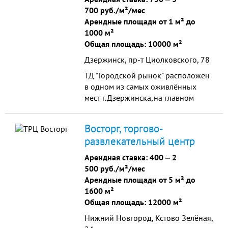
оздоровительный Комплекс.
700 руб./м²/мес
Арендные площади от 1 м² до
1000 м²
Общая площадь: 10000 м²
Дзержинск, пр-т Циолковского, 78
ТД "Городской рынок" расположен
в одном из самых оживлённых
мест г.Дзержинска,на главном
проспекте города, рядом с
остановкой общественного
Восторг, торгово-
транспорта.
развлекательный центр
Арендная ставка:
400
‒
2
500 руб./м²/мес
Арендные площади от 5 м² до
1600 м²
Общая площадь: 12000 м²
Нижний Новгород, Кстово Зелёная,