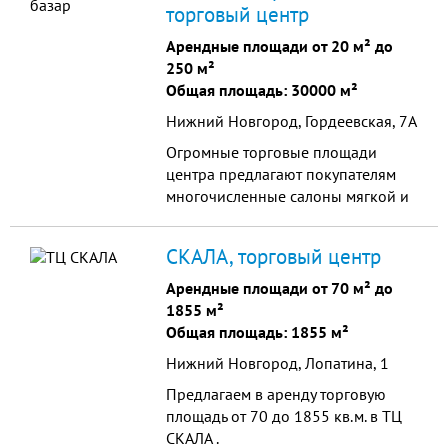
торговый центр
Арендные площади от 20 м² до
250 м²
Общая площадь: 30000 м²
Нижний Новгород, Гордеевская, 7А
Огромные торговые площади
центра предлагают покупателям
многочисленные салоны мягкой и
корпусной мебели от эконом до
элитного класса, а также
СКАЛА, торговый центр
сантехнику и другие товары для
дома.
Арендные площади от 70 м² до
1855 м²
Общая площадь: 1855 м²
Нижний Новгород, Лопатина, 1
Предлагаем в аренду торговую
площадь от 70 до 1855 кв.м. в ТЦ
СКАЛА .