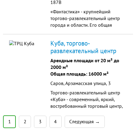
187В
«Фантастика» - крупнейший
торгово-развлекательный центр
города и области. Его общая
площадь - более 160 000
квадратных метров, арендуемая
Куба, торгово-
площадь – 92 000 кв.м., площадь
развлекательный центр
занимаемого участка – 12,5 гектар,
три этажа, двухуровневая
Арендные площади от 20 м² до
подземная и наземная парковки
2000 м²
всего на 2 100 машиномест.
Общая площадь: 16000 м²
Саров, Арзамасская улица, 3
Торгово-развлекательный центр
«Куба» - современный, яркий,
востребованный торговый центр,
являющийся центром притяжения
для жителей всего города.
1
2
3
4
Следующая →
Универсальная концепция,
представленная широчайшим