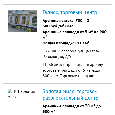
транспортная развязка, близость
метро.
Гелиос, торговый центр
Арендная ставка:
700
‒
2
300 руб./м²/мес
Арендные площади от 5 м² до 900
м²
Общая площадь: 1119 м²
Нижний Новгород, улица Страж
Революции, 7/5
ТЦ «Гелиос» предлагает в аренду
торговые площади от 5 кв.м. до
800 кв.м. Торговые площади
размещаются на первом и
цокольном этажах пятиэтажного
Золотая миля, торгово-
здания, красная линия. Аренда без
развлекательный центр
обеспечительного взноса, с
возможностью оплаты аренды в
Арендные площади от 30 м² до
рассрочку. К услугам арендаторов
300 м²