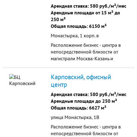
Арендная ставка:
580 руб./м²/мес
Арендные площади от 15 м² до
250 м²
Общая площадь: 6150 м²
Монастырка, 1 корп. в
Расположение бизнес - центра в
непосредственной близости от
магистрали Москва-Казань и
Мызинского моста (имеющего
наибольшую пропускную
Карповский, офисный
способность) при равной
центр
удаленности от проспекта Ленина
и проспекта Гагарина
Арендная ставка:
580 руб./м²/мес
обеспечивает удобство
Арендные площади до 250 м²
перемещений как в Заречной
Общая площадь: 6627 м²
части, так и поездок в Нагорную
улица Монастырка, 1В
часть города. Такое
местоположение вкупе с
Расположение бизнес - центра в
невысоким уровнем арендной
непосредственной близости от