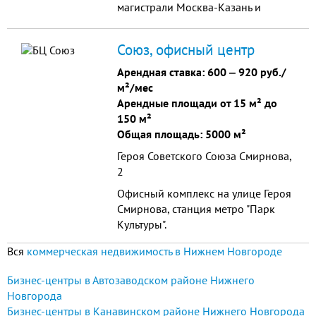
платы и пакетом, предоставляемых
магистрали Москва-Казань и
услуг делает размещение офисов в
Мызинского моста (имеющего
бизнес - центре на Монастырке, 1в
наибольшую пропускную
Союз, офисный центр
наиболее привлекательным и
способность) при равной
оптимальным, для организаций,
удаленности от проспекта Ленина
Арендная ставка:
600
‒
920 руб./
служб и отделов, чья деятельность
и проспекта Гагарина
м²/мес
не связана с активной работой с
обеспечивает удобство
Арендные площади от 15 м² до
населением и частым
перемещений как в Заречной
150 м²
использованием городского
части, так и поездок в Нагорную
Общая площадь: 5000 м²
транспорта, в чьи функции входит
част...
Героя Советского Союза Смирнова,
обработка различного рода
2
информации, активная работа на
телефоне и в Интернете, в т.ч. бэк-
Офисный комплекс на улице Героя
офисов, невредного производства.
Смирнова, станция метро "Парк
Культуры".
Вся
коммерческая недвижимость в Нижнем Новгороде
Бизнес-центры в Автозаводском районе Нижнего
Новгорода
Бизнес-центры в Канавинском районе Нижнего Новгорода