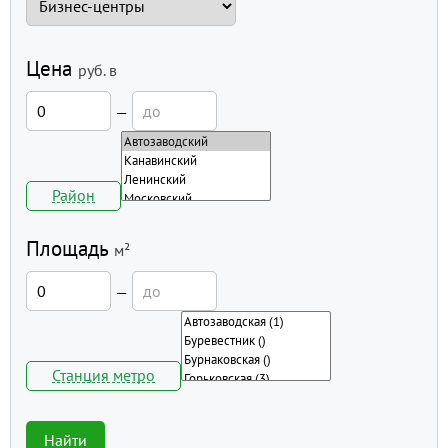
Цена
руб.
в
—
Район
Площадь
м²
—
Станция метро
Найти