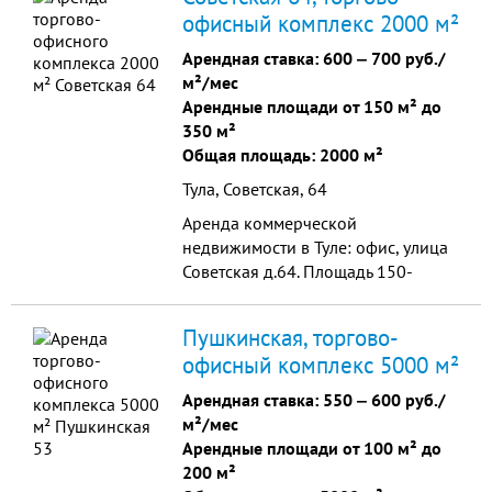
офисный комплекс 2000 м²
Арендная ставка:
600
‒
700 руб./
м²/мес
Арендные площади от 150 м² до
350 м²
Общая площадь: 2000 м²
Тула, Советская, 64
Аренда коммерческой
недвижимости в Туле: офис, улица
Советская д.64. Площадь 150-
350кв.м. Арендная ставка от 600 до
700руб/кв.м. Этаж - 4 (мансардный
Пушкинская, торгово-
этаж). Подземная парковк...
офисный комплекс 5000 м²
Арендная ставка:
550
‒
600 руб./
м²/мес
Арендные площади от 100 м² до
200 м²