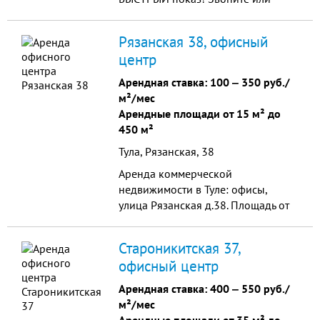
пишите! А пока обратите внимание
на это ОФИСНОЕ ПОМЕЩЕНИЕ:
Рязанская 38, офисный
проспект Ленина...
центр
Арендная ставка:
100
‒
350 руб./
м²/мес
Арендные площади от 15 м² до
450 м²
Тула, Рязанская, 38
Аренда коммерческой
недвижимости в Туле: офисы,
улица Рязанская д.38. Площадь от
15 до 450кв.м. Арендная ставка от
100 до 350руб/кв.м. Этаж - 1-4.
Староникитская 37,
Парковка для арендаторов и к...
офисный центр
Арендная ставка:
400
‒
550 руб./
м²/мес