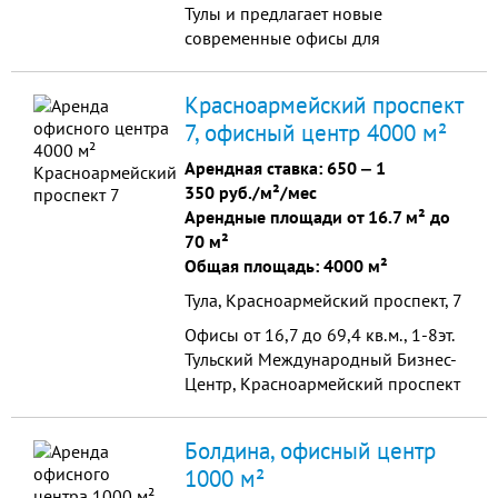
Тулы и предлагает новые
современные офисы для
комфортной работы.
Красноармейский проспект
7, офисный центр 4000 м²
Арендная ставка:
650
‒
1
350 руб./м²/мес
Арендные площади от 16.7 м² до
70 м²
Общая площадь: 4000 м²
Тула, Красноармейский проспект, 7
Офисы от 16,7 до 69,4 кв.м., 1-8эт.
Тульский Международный Бизнес-
Центр, Красноармейский проспект
д.7, множество свободных офисов
(но с каждым днем становится все
Болдина, офисный центр
меньше). В...
1000 м²