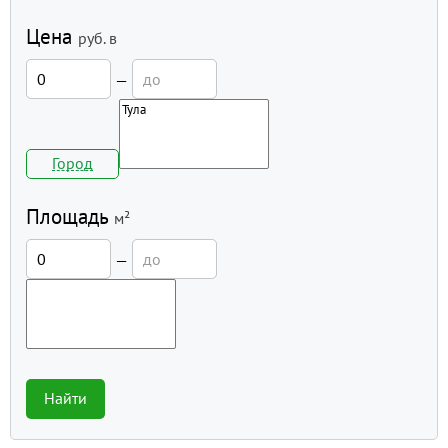
Цена
руб.
в
—
Город
Площадь
м²
—
Найти