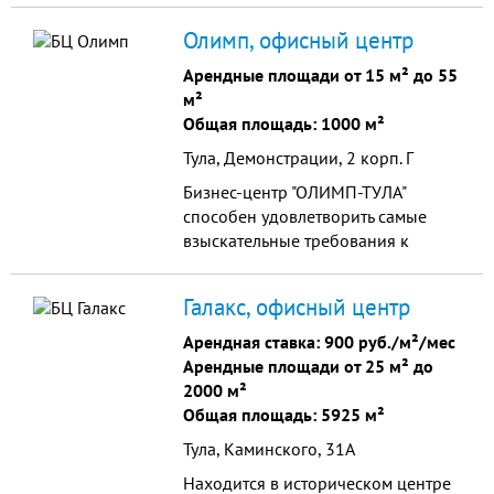
помещение, евроремонт, высокие
Олимп, офисный центр
потолки, просторное помещение,
паркет, городской телефон,
Арендные площади от 15 м² до 55
интернет. Здание находится в
м²
исторической части города.
Общая площадь: 1000 м²
Тула, Демонстрации, 2 корп. Г
Бизнес-центр "ОЛИМП-ТУЛА"
способен удовлетворить самые
взыскательные требования к
офисным помещениям. Офисы
класса "В+" в административном
Галакс, офисный центр
здании с подземным гаражом. В
нашем бизнес центре действует
Арендная ставка:
900 руб./м²/мес
система ВСЕ ВКЛЮЧЕНО.
Арендные площади от 25 м² до
2000 м²
Общая площадь: 5925 м²
Тула, Каминского, 31А
Находится в историческом центре