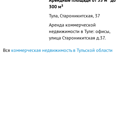
Арендные площади от 35 м² до
300 м²
Тула, Староникитская, 37
Аренда коммерческой
недвижимости в Туле: офисы,
улица Староникитская д.37.
Площадь от 35 до 300кв.м.
Вся
коммерческая недвижимость в Тульской области
Арендная ставка от 400 до 550руб/
кв.м. Этаж - 3. Парковка для
арендаторо...