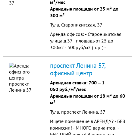
м²/мес
Арендные площади от 25 м² до
300 м²
Тула, Староникитская, 37
Аренда офисов: - Староникитская
улица д.37 - площадь от 25 до
300м2 - 500руб/м2 (торг) -
дополнительно оплачиваются к/у -
2-3 этажи - на 1-2 этажах есть
проспект Ленина 57,
торговые помещения - охранная
офисный центр
сигнализация, кондиционеры -
большая парковка с 4-ех сторон
Арендная ставка:
700
‒
1
здания
050 руб./м²/мес
Арендные площади от 18 м² до 60
м²
Тула, проспект Ленина, 57
Ищете помещение в АРЕНДУ? - БЕЗ
комиссии! - МНОГО вариантов! -
БЫСТРЫЙ показ! Звоните или