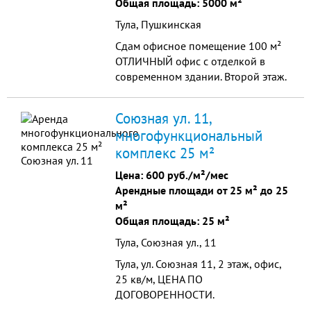
Общая площадь: 5000 м²
Тула, Пушкинская
Сдам офисное помещение 100 м²
ОТЛИЧНЫЙ офис с отделкой в
современном здании. Второй этаж.
Практически центр города. Всё
есть( интернет, телефон, рядом
Союзная ул. 11,
расположен
многофункциональный
комплекс 25 м²
Цена:
600 руб./м²/мес
Арендные площади от 25 м² до 25
м²
Общая площадь: 25 м²
Тула, Союзная ул., 11
Тула, ул. Союзная 11, 2 этаж, офис,
25 кв/м, ЦЕНА ПО
ДОГОВОРЕННОСТИ.
Многофункциональное