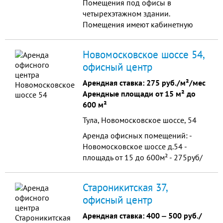
Помещения под офисы в
четырехэтажном здании.
Помещения имеют кабинетную
планировку, с возможностью
перепланировки. Установлены
Новомосковское шоссе 54,
пластиковые окна, имеются все
офисный центр
коммуникации.
Арендная ставка:
275 руб./м²/мес
Арендные площади от 15 м² до
600 м²
Тула, Новомосковское шоссе, 54
Аренда офисных помещений: -
Новомосковское шоссе д.54 -
площадь от 15 до 600м² - 275руб/
м² - дополнительно оплачиваются
к/у - 3-4 этажи - рядом есть
Староникитская 37,
складские помещения - на 1 этаже
офисный центр
– кафе - удобный подъезд,
большая парковка
Арендная ставка:
400
‒
500 руб./