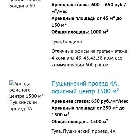
Арендная ставка:
600
‒
650 руб./
м²/мес
Арендные площади от 45 м² до
150 м²
Общая площадь: 1000 м²
Тула, Болдина
Отличные офисы на третьем этаже
4 комнаты 43, 45,45,58 кв.м. все
коммуникации 600 р кв.м.
поблизости остановка. Отличный
паркинг! Все коммуникации!
Пушкинский проезд 4А,
Интернет, телефония
офисный центр 1500 м²
Арендная ставка:
650 руб./м²/мес
Арендные площади от 250 м² до
1500 м²
Общая площадь: 1500 м²
Тула, Пушкинский проезд, 4А