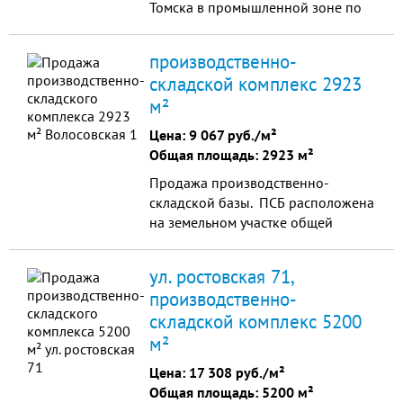
системами видеонаблюдения,
Томска в промышленной зоне по
сигнализации, пожаротушения. До
адресу ул. Ракетная д.17. Общая
комплекса проложена
площадь земельного участка
производственно-
асфальтированная дорога,
составля...
территория участка
складской комплекс 2923
асфальтирована. Огороженная и
м²
охраняемая территория. Места для
Цена:
9 067 руб./м²
стоянки автотранспорта с удобным
Общая площадь: 2923 м²
подъездом еврофуры.
Производственный комплекс
Продажа производственно-
подходит для размещения
складской базы. ПСБ расположена
рыбного, мясного, макаронного,
на земельном участке общей
хлебобулочного, кондитерского
площадью 1,7 Га
производства. Стоимость 16 млн.
ул. ростовская 71,
рублей.
производственно-
складской комплекс 5200
м²
Цена:
17 308 руб./м²
Общая площадь: 5200 м²