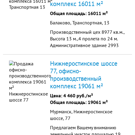
комплекс 16011 м²
Общая площадь: 16011 м²
Балаково, Транспортная, 13
Производственный цех 8977 кв.м.,
Высота 13 м.,4 пролета по 24 м.
Административное здание 2993
кв.м., 4 эт. панельное здание.
Открытый бетонированный склад
Нижнеростинское шоссе
3845 кв.м. Собственные РП и ТП,
77, офисно-
линия ЛЭП.
производственный
комплекс 19061 м²
Цена:
4 460 руб./м²
Общая площадь: 19061 м²
Мурманск, Нижнеростинское
шоссе, 77
Предлагаем Вашему вниманию
земельный участок площадью 19