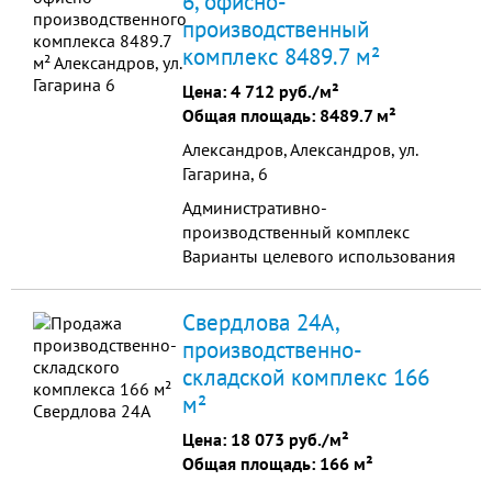
6, офисно-
здание ...
производственный
комплекс 8489.7 м²
Цена:
4 712 руб./м²
Общая площадь: 8489.7 м²
Александров, Александров, ул.
Гагарина, 6
Административно-
производственный комплекс
Варианты целевого использования
Склад, производство, торгово-
развлекательный центр,
Свердлова 24А,
гипермаркет, городской рынок,
производственно-
производство.
складской комплекс 166
м²
Цена:
18 073 руб./м²
Общая площадь: 166 м²