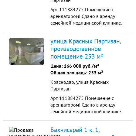
Партизан
Арт. 111884275 Помещение с
арендатором! Сдано в аренду
семейной медицинской клинике.
Основные характеристики: общая
площадь 253 м кв. 1 этаж большого
улица Красных Партизан,
жилого комплекса высота
производственное
потолков: 3 м евроремонт ремонт
помещение 253 м²
два отдельных входа с улицы один
вход оборудован подъемником
Цена:
166 008 руб./м²
для людей с ограни...
Общая площадь: 253 м²
Краснодар, улица Красных
Партизан
Арт. 111884275 Помещение с
арендатором! Сдано в аренду
семейной медицинской клинике.
Основные характеристики: общая
площадь 253 м кв. 1 этаж большого
Бахчисарай 1 к. 1,
жилого комплекса высота