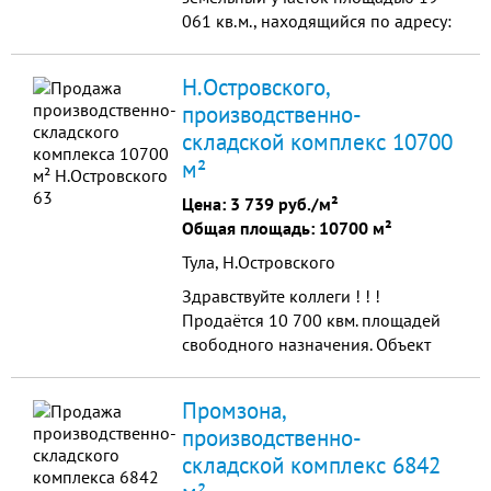
061 кв.м., находящийся по адресу:
г. Мурманск, Нижне – Ростинское
шоссе 77. На участке расположены:
Н.Островского,
офисные и пр...
производственно-
складской комплекс 10700
м²
Цена:
3 739 руб./м²
Общая площадь: 10700 м²
Тула, Н.Островского
Здравствуйте коллеги ! ! !
Продаётся 10 700 квм. площадей
свободного назначения. Объект
имеет 4 помещения: 2 цеха –
общей площадью 3 300 м2.Склад -
Промзона,
общей площадью 1 000 м2. О
производственно-
складской комплекс 6842