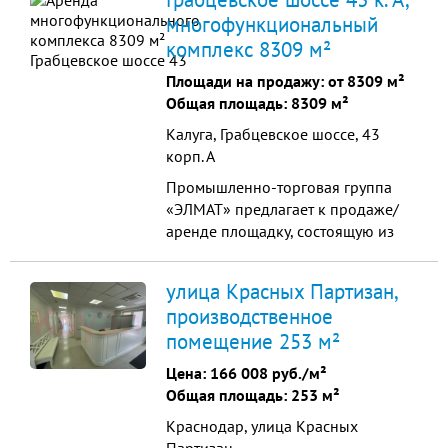
на аренде складов без
многофункциональный
дополнительных вложений 10 млн
комплекс 8309 м²
в месяц. Возможен любой вид
собственного производства. • 9
Площади на продажу: от 8309 м²
производственных зданий общей
Общая площадь: 8309 м²
площадью 2...
Калуга, Грабцевское шоссе, 43
корп. А
Промышленно-торговая группа
«ЭЛМАТ» предлагает к продаже/
аренде площадку, состоящую из
производственно-складского
здания, административно-
улица Красных Партизан,
бытового корпуса и земельного
производственное
участка. До 2018 года в комплексе
помещение 253 м²
размещалось мебельное
производство и офисные
Цена:
166 008 руб./м²
помещения. Есть все
Общая площадь: 253 м²
коммуникации, асфальтированный
Краснодар, улица Красных
подъезд, 2 ворот для п...