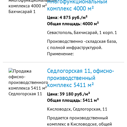
многофункциональный
потолков: 3 м евроремонт ремонт
комплекс 4000 м²
два отдельных входа с улицы один
вход оборудован подъемником
Цена:
4 875 руб./м²
для людей с ограни...
Общая площадь: 4000 м²
Севастополь, Бахчисарай, 1 корп. 1
Производственно -складская база,
с полной инфраструктурой.
Применение:
склады,производство,коммерческая
деятельность. есть также 30 га с/х
Седлогорская 11, офисно-
угодий.
производственный
комплекс 5411 м²
Цена:
39 180 руб./м²
Общая площадь: 5411 м²
Кисловодск, Седлогорская, 11
Продается производственный
комплекс в Кисловодске, общей