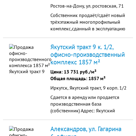
Ростов-на-Дону, ул. ростовская, 71
Собственник продаёт/сдаёт новый
трёхэтажный многопрофильный
комплекс,сданный в эксплуатацию
в октябре 2004 г. построения, в
живописном пригороде города
Якутский тракт 9 к. 1/2,
Ростова-на-
офисно-производственный
комплекс 1857 м²
Цена:
13 731 руб./м²
Общая площадь: 1857 м²
Иркутск, Якутский тракт, 9 корп. 1/2
Сдается в аренду или продается
производственная база
(собственник) Адрес: Якутский
(Качугский) тракт, 9-й км, 1/2
Площадь земельного участка 0,65
Александров, ул. Гагарина
га. На участке расположены: