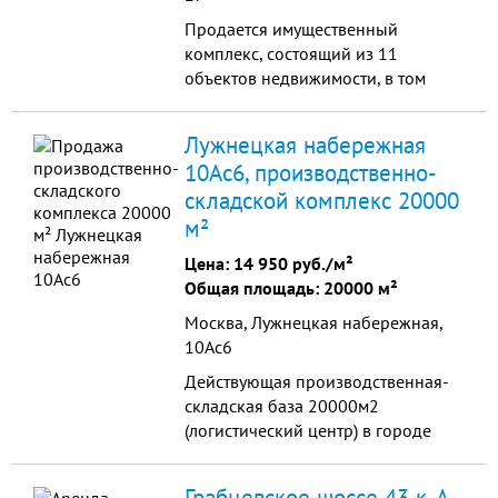
Продается имущественный
комплекс, состоящий из 11
объектов недвижимости, в том
числе: земельный участок
(33685м.кв), административно
Лужнецкая набережная
бытовой корпус (592,3м.кв) с, 9
10Ас6, производственно-
складов (9512,4м.кв.) по адресу
складской комплекс 20000
Челябинская область, город
Копейск, Линейная 27.
м²
Цена:
14 950 руб./м²
Общая площадь: 20000 м²
Москва, Лужнецкая набережная,
10Ас6
Действующая производственная-
складская база 20000м2
(логистический центр) в городе
Москва на Калужском шоссе, 40км
от МКАД. Бизнес приносит только
Грабцевское шоссе 43 к. А,