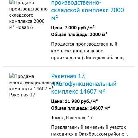
производственно-
Помещения от 14 до 115 кв.м. с
складской комплекс 2000
возможностью объединения. -
м²
Высота потолков: 2,7 - 4,12 м -
Предчистовая отделка помещений
Цена:
7 000 руб./м²
- Дизайнерская отделка
Общая площадь: 2000 м²
центрального холла
Продается производственный
комплекс (под пищевое
производство) Липецкая область,
Долгоруковский район, п.
Долгоруково: земельный участок
Ракетная 17,
0,5 га земли промышленного
многофункциональный
назначения, производственное
комплекс 14607 м²
помещение-1500 кв.м., гараж-200
кв.м., склад, магазин.
Цена:
11 980 руб./м²
Коммуникации: отопление на газе
Общая площадь: 14607 м²
(своя котельная), электричество
Томск, Ракетная, 17
380 кВт ,водопровод и
канализация центральные,
Предлагаемый земельный участок
помещения оборудованы
находится в Октябрьском районе г.