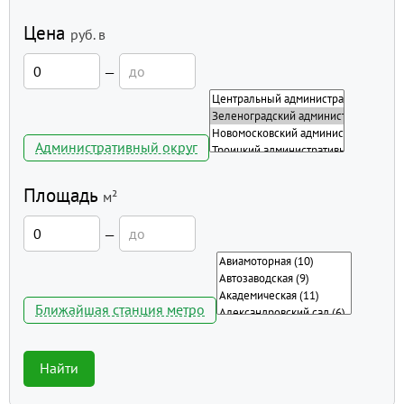
Цена
руб.
в
—
Административный округ
Площадь
м²
—
Ближайшая станция метро
Найти