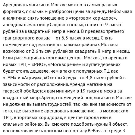
районе Старое Крюково. ГЛАВНЫЕ
Арендовать магазин в Москве можно в самых разных
ПРЕИМУЩЕСТВА ЛОКАЦИИ: Всего
форматах, с сильным разбросом цены за аренду. Небольшая
6 минут пешком до главного
аналитика: снять помещение в «торговом коридоре»,
транспортного хаба — станции
арендовать магазин у Садового кольца стоит от 9 тысяч
МЦД-3 «Зеленоград-Крюково»!
рублей за квадратный метр в месяц. В пределах третьего
Это обеспечивает колоссальный
транспортного кольца – от 6,5 тысяч в месяц. Снять
ежедневн...
помещение под магазин в спальных районах Москвы
возможно от 2,6 тысяч рублей за квадратный метр в месяц.
Если рассматривать торговые центры Москвы, то аренда в
новых ТРЦ – «РИО», «Москворечье» и аутлет-деревнях
будет стоить дешевле, чем в таких популярных ТЦ как
«ГУМ» и «Атриум», «Охотный ряд» - от 4,8 тысяч рублей в
зависимости от расположения. Аренда магазина на
тверской обойдется вам минимум в 19 тысяч в месяц за
квадратный метр. Аренда помещений под магазин в Москве
не должна вызывать трудностей, так как вне зависимости от
того, где вы хотите арендовать помещение – в московских
ТРЦ, в торговых коридорах, в центре города или в
спальных районах, Вы сможете подобрать нужный объект,
воспользовавшись поиском по порталу BeBoss.ru среди 3