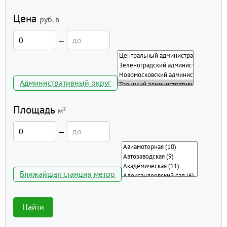
Цена
руб.
в
—
Административный округ
Площадь
м²
—
Ближайшая станция метро
Найти