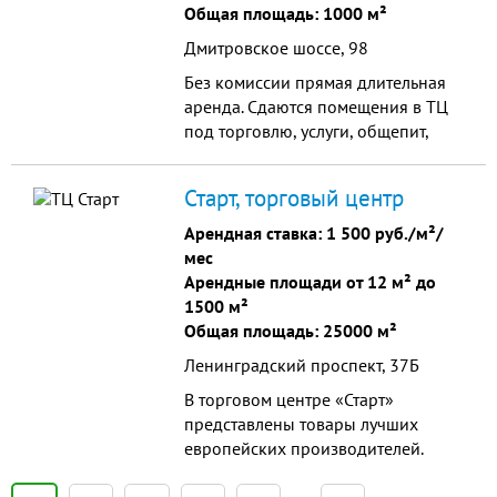
Общая площадь: 1000 м²
Дмитровское шоссе, 98
Без комиссии прямая длительная
аренда. Сдаются помещения в ТЦ
под торговлю, услуги, общепит,
офис.Большой жилой массив.
Метро в 3 остановках,или 15 минут
Старт, торговый центр
пешком. Вечерняя сторона
Дмитровского шоссе ,огромный
Арендная ставка:
1 500 руб./м²/
автомобильный трафик. Парковка
мес
на 150 машиномест. Якори
Арендные площади от 12 м² до
-Сбербанк, Билла, Фитнес
1500 м²
центр,аптек...
Общая площадь: 25000 м²
Ленинградский проспект, 37Б
В торговом центре «Старт»
представлены товары лучших
европейских производителей.
Более 800 бутиков предлагают