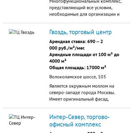
Многофункциональный комплекс,
представляющий все условия,
необходимые для организации и
развития бизнеса.
Гвоздь, торговый центр
Арендная ставка:
690
‒
2
000 руб./м²/мес
Арендные площади от 100 м² до
4000 м²
Общая площадь: 17000 м²
Волоколамское шоссе, 103
Является окружным моллом на
северо-западе города Москвы.
Имеет оригинальный фасад,
архитектурные элементы
сооружения спроектированы в
Интер-Север, торгово-
стиле «поп-арт». В центре
офисный комплекс
располагается множество
магазинов различного