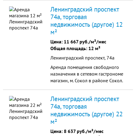
Аэропорт. Высокий трафик.
Ленинградский проспект
Приглашаем Овощи, фрукты, Табак
74а, торговая
<br />
недвижимость (другое) 12
м²
Цена:
11 667 руб./м²/мес
Общая площадь: 12 м²
Ленинградский проспект, 74а
Аренда помещения свободного
назначения в сетевом гастрономе
магазин, м. Сокол в районе Сокол.
Предлагается помещение в
прямую аренду. Первая линия
Ленинградский проспект
домов на Ленинградском
74а, торговая
проспекте , отличная видимость,
недвижимость (другое) 22
рекламные возможности, хороший
пешеходный и автомобильный
м²
трафик. возможность разгрузки/
Цена:
8 637 руб./м²/мес
погрузки ...