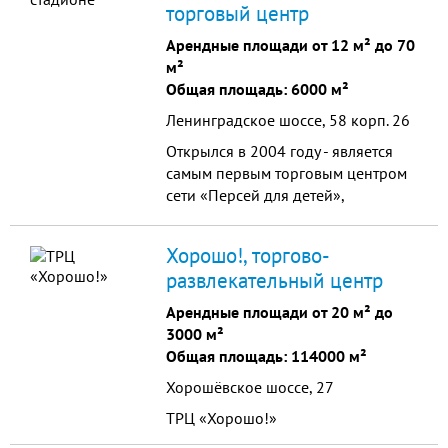
комплексе создают лёгкие
торговый центр
прозрачные конструкции и
Арендные площади от 12 м² до 70
использование «второго света» -
м²
атриума.
Общая площадь: 6000 м²
Ленинградское шоссе, 58 корп. 26
Открылся в 2004 году - является
самым первым торговым центром
сети «Персей для детей»,
появившимся в Москве, также
является самым посещаемым из
Хорошо!, торгово-
всех торговых центров сети. На 2
развлекательный центр
этажах комплекса предлагается
полный ассортимент различных
Арендные площади от 20 м² до
товаров, что в будущем стало
3000 м²
особенностью именно данного
Общая площадь: 114000 м²
торгового центра.
Хорошёвское шоссе, 27
ТРЦ «Хорошо!»