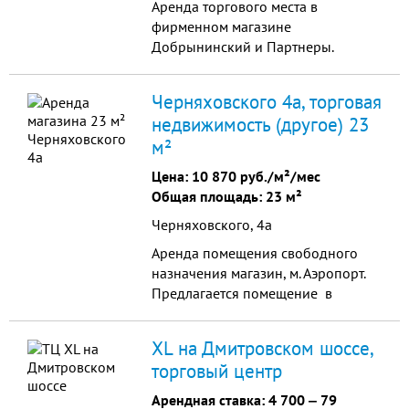
Аренда торгового места в
фирменном магазине
Добрынинский и Партнеры.
Магазин находится рядом с метро
Аэропорт. Высокий трафик.
Черняховского 4а, торговая
Приглашаем Овощи, фрукты, Табак
недвижимость (другое) 23
<br />
м²
Цена:
10 870 руб./м²/мес
Общая площадь: 23 м²
Черняховского, 4а
Аренда помещения свободного
назначения магазин, м. Аэропорт.
Предлагается помещение в
прямую аренду. Первая линия
домов на улице Черняховского,
XL на Дмитровском шоссе,
отличная видимость, рекламные
торговый центр
возможности, хороший
пешеходный и автомобильный
Арендная ставка:
4 700
‒
79