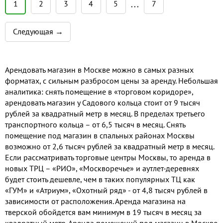
мужскую, женскую, детскую одежду
1
2
3
4
5
7
• • •
и обувь, деловые костюмы и
вечерние платья, одежду из кожи и
Следующая →
меха, кожгалантерею, спортивную
одежду. На третьем этаже центра
расположен зал парфюмерии и
косметики, где представлены
Арендовать магазин в Москве можно в самых разных
ведущие фирмы производители.
форматах, с сильным разбросом цены за аренду. Небольшая
аналитика: снять помещение в «торговом коридоре»,
арендовать магазин у Садового кольца стоит от 9 тысяч
рублей за квадратный метр в месяц. В пределах третьего
транспортного кольца – от 6,5 тысяч в месяц. Снять
помещение под магазин в спальных районах Москвы
возможно от 2,6 тысяч рублей за квадратный метр в месяц.
Если рассматривать торговые центры Москвы, то аренда в
новых ТРЦ – «РИО», «Москворечье» и аутлет-деревнях
будет стоить дешевле, чем в таких популярных ТЦ как
«ГУМ» и «Атриум», «Охотный ряд» - от 4,8 тысяч рублей в
зависимости от расположения. Аренда магазина на
тверской обойдется вам минимум в 19 тысяч в месяц за