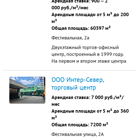
Арендная ставка:
900
‒
2
ассортимента - от модной одежды
000 руб./м²/мес
и обуви до товаров для дома и
Арендные площади от 5 м² до 200
спорта. Основной якорный
м²
арендатор — супермаркет "ОХОТА
Общая площадь: 60397 м²
РЫБАЛКА ТУРИЗМ".
Фестивальная, 2а
Двухэтажный торгов-офисный
центр, построенный в 1999 году.
На первом и втором этаже центра
размещаются торговые площади,
которые сдаются в аренду. В
ООО Интер-Север,
подвале расположены складские
торговый центр
помещения. Комплекс подключен
ко всем системам городских
Арендная ставка:
7 000 руб./м²/
коммуникаций, в наличии есть
мес
телефонные линии.
Арендные площади от 5 м² до 360
м²
Общая площадь: 7200 м²
Фестивальная улица, 2А