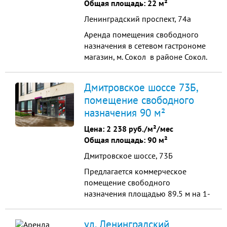
Общая площадь: 22 м²
Ленинградский проспект, 74а
Аренда помещения свободного
назначения в сетевом гастрономе
магазин, м. Сокол в районе Сокол.
Предлагается помещение в
прямую аренду. 1 этаж торгового
Дмитровское шоссе 73Б,
центра на Ленинградском
помещение свободного
проспекте , отличная видимость,
назначения 90 м²
рекламные возможности, хороший
пешеходный и автомобильный
Цена:
2 238 руб./м²/мес
трафик. В шаговой доступности от
Общая площадь: 90 м²
м...
Дмитровское шоссе, 73Б
Предлагается коммерческое
помещение свободного
назначения площадью 89.5 м на 1-
м этаже ЖК «Гранель Тринити».
Помещение без отделки - вы
ул. Ленинградский