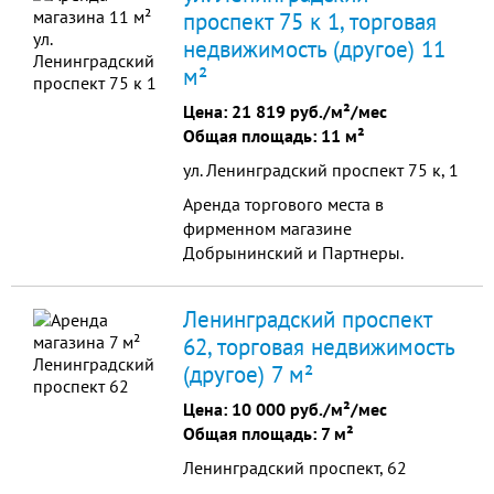
сможете создать интерьер под свой
проспект 75 к 1, торговая
бренд. Отдельный вход с улицы
недвижимость (другое) 11
обеспечивает удобный доступ для
посетителей. Подключены
м²
водоснабжение и
Цена:
21 819 руб./м²/мес
электроснабжение (выделенная...
Общая площадь: 11 м²
ул. Ленинградский проспект 75 к, 1
Аренда торгового места в
фирменном магазине
Добрынинский и Партнеры.
Магазин находится рядом с метро
Сокол. Высокий трафик<br />
Ленинградский проспект
62, торговая недвижимость
(другое) 7 м²
Цена:
10 000 руб./м²/мес
Общая площадь: 7 м²
Ленинградский проспект, 62