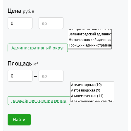
Цена
руб.
в
—
Административный округ
Площадь
м²
—
Ближайшая станция метро
Найти