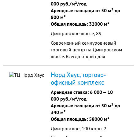
трафик. возможность разгрузки/
000 руб./м²/год
погрузки товаров и оборудования.
Арендные площади от 50 м² до
В шаговой дост...
800 м²
Общая площадь: 32000 м²
Дмитровское шоссе, 89
Современный семиуровневый
торговый центр на Дмитровском
шоссе. Всегда открыт для
сотрудничества и партнерства.
Безграничные возможности для
Норд Хаус, торгово-
вашего бизнеса, высокий уровень
офисный комплекс
сервиса.
Арендная ставка:
6 000
‒
10
000 руб./м²/год
Арендные площади от 50 м² до
340 м²
Общая площадь: 58000 м²
Дмитровское, 100 корп. 2