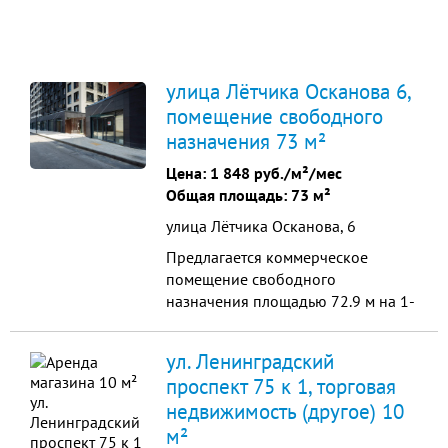
улица Лётчика Осканова 6,
помещение свободного
назначения 73 м²
Цена:
1 848 руб./м²/мес
Общая площадь: 73 м²
улица Лётчика Осканова, 6
Предлагается коммерческое
помещение свободного
назначения площадью 72.9 м на 1-
м этаже ЖК «Тринити-2».
Помещение без отделки - вы
ул. Ленинградский
сможете создать интерьер под свой
проспект 75 к 1, торговая
бренд. Высота потолков 3.3 м.
недвижимость (другое) 10
Подключены водоснабжение и
электроснабжение (выделенная
м²