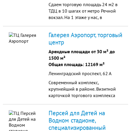
Сдаем торговую площадь 24 м2 в
ТДЦ в 10 шагах от метро Речной
вокзал. На 1 этаже у нас, в
основном, фермерские продукты:
молочка, кулинария, овощи и т.д.
Галерея Аэропорт, торговый
Есть торговые площади и
центр
поменьше (10м2, 15м2) и т.д.
Хороший трафик. Пишите или
Арендные площади от 30 м² до
звоните - отвечаем оперативно.
1500 м²
Общая площадь: 12169 м²
Ленинградский проспект, 62 А
Современный комплекс,
крупнейший в районе. Визитной
карточкой торгового комплекса
является главная галерея,
стилизованная под улицу, на
Персей для Детей на
которой располагаются магазины
Водном стадионе,
известных марок. Эффект
специализированный
свободного пространства в